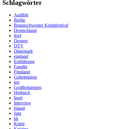
Schlagwörter
Audible
Berlin
Braunschweiger Krimifestival
Deutschland
dorf
Drogen
DTV
Dänemark
england
Entführung
Familie
Finnland
Geheimnisse
gre
Großbritannien
Hörbuch
Insel
Interview
Island
Jahr
kk
Krimi
Kristine