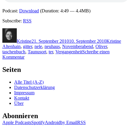
Podcast:
Download
(Duration: 4:49 — 4.4MB)
Subscribe:
RSS
Autor
Veröffentlicht
Kategorien
Schla
am
Kristine
21. September 2010
10. September 2010
Kristine
Altenhain
,
gitter
,
nele
,
neuhaus
,
Novemberabend
,
Oliver
,
taschenbuch
,
Taunusort
,
ter
,
Vergangenheit
Schreibe einen
zu
Kommentar
KK
533:
Seiten
Nele
Neuhaus
Alle Titel (A-Z)
–
Datenschutzerklärung
Schneewitchen
Impressum
muss
Kontakt
sterben
Über
Abonnieren
Apple Podcasts
Spotify
Android
by Email
RSS