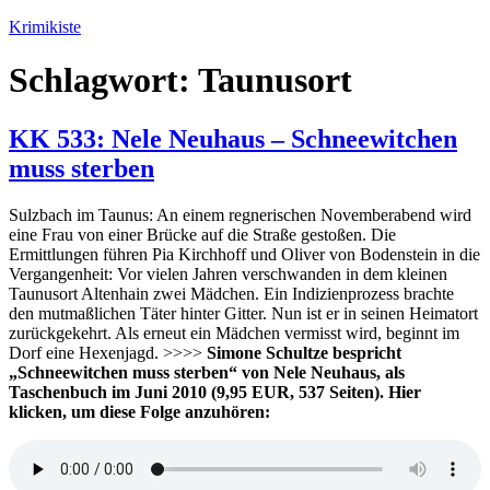
Zum
Krimikiste
Inhalt
springen
Schlagwort:
Taunusort
KK 533: Nele Neuhaus – Schneewitchen
muss sterben
Sulzbach im Taunus: An einem regnerischen Novemberabend wird
eine Frau von einer Brücke auf die Straße gestoßen. Die
Ermittlungen führen Pia Kirchhoff und Oliver von Bodenstein in die
Vergangenheit: Vor vielen Jahren verschwanden in dem kleinen
Taunusort Altenhain zwei Mädchen. Ein Indizienprozess brachte
den mutmaßlichen Täter hinter Gitter. Nun ist er in seinen Heimatort
zurückgekehrt. Als erneut ein Mädchen vermisst wird, beginnt im
Dorf eine Hexenjagd. >>>>
Simone Schultze bespricht
„Schneewitchen muss sterben“ von Nele Neuhaus, als
Taschenbuch im Juni 2010 (9,95 EUR, 537 Seiten). Hier
klicken, um diese Folge anzuhören: