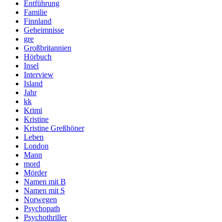
Entführung
Familie
Finnland
Geheimnisse
gre
Großbritannien
Hörbuch
Insel
Interview
Island
Jahr
kk
Krimi
Kristine
Kristine Greßhöner
Leben
London
Mann
mord
Mörder
Namen mit B
Namen mit S
Norwegen
Psychopath
Psychothriller