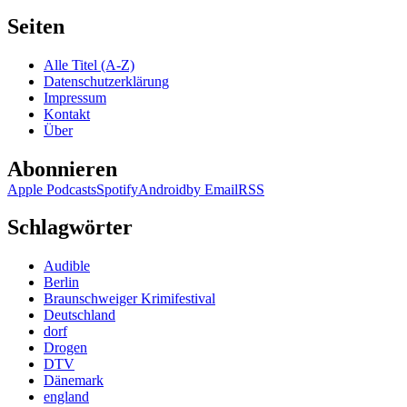
Seiten
Alle Titel (A-Z)
Datenschutzerklärung
Impressum
Kontakt
Über
Abonnieren
Apple Podcasts
Spotify
Android
by Email
RSS
Schlagwörter
Audible
Berlin
Braunschweiger Krimifestival
Deutschland
dorf
Drogen
DTV
Dänemark
england