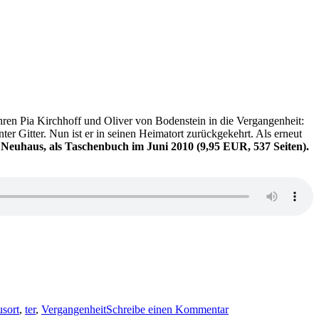
ren Pia Kirchhoff und Oliver von Bodenstein in die Vergangenheit:
r Gitter. Nun ist er in seinen Heimatort zurückgekehrt. Als erneut
Neuhaus, als Taschenbuch im Juni 2010 (9,95 EUR, 537 Seiten).
zu
KK
sort
,
ter
,
Vergangenheit
Schreibe einen Kommentar
533: