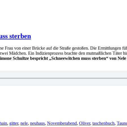
ss sterben
Frau von einer Brücke auf die Straße gestoßen. Die Ermittlungen füh
wei Mädchen. Ein Indizienprozess brachte den mutmaßlichen Täter hinte
imone Schultze bespricht „Schneewitchen muss sterben“ von Nele 
gwörter
hain
,
gitter
,
nele
,
neuhaus
,
Novemberabend
,
Oliver
,
taschenbuch
,
Taunu