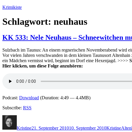
Zum
Krimikiste
Inhalt
springen
Schlagwort:
neuhaus
KK 533: Nele Neuhaus – Schneewitchen mu
Sulzbach im Taunus: An einem regnerischen Novemberabend wird eine 
Vor vielen Jahren verschwanden in dem kleinen Taunusort Altenhain z
ein Mädchen vermisst wird, beginnt im Dorf eine Hexenjagd. >>>>
S
Hier klicken, um diese Folge anzuhören:
Podcast:
Download
(Duration: 4:49 — 4.4MB)
Subscribe:
RSS
Autor
Veröffentlicht
Kategorien
Schla
am
Kristine
21. September 2010
10. September 2010
Kristine
Alten