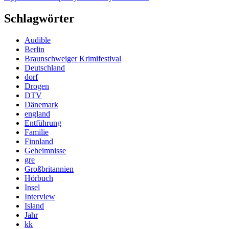
Schlagwörter
Audible
Berlin
Braunschweiger Krimifestival
Deutschland
dorf
Drogen
DTV
Dänemark
england
Entführung
Familie
Finnland
Geheimnisse
gre
Großbritannien
Hörbuch
Insel
Interview
Island
Jahr
kk