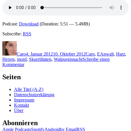
Podcast:
Download
(Duration: 5:51 — 5.4MB)
Subscribe:
RSS
Autor
Veröffentlicht
Kategorien
Schlagwörter
am
Caro
4. Januar 2012
10. Oktober 2012
Caro
,
E
Anwalt
,
Harz
,
Hexen
,
mord
,
Skurrilitäten
,
Walpurgisnacht
Schreibe einen
zu
Kommentar
KK
775:
Seiten
Helmut
Exner
Alle Titel (A-Z)
–
Datenschutzerklärung
Walpurgismord
Impressum
Kontakt
Über
Abonnieren
Apple Podcasts
Spotify
Android
by Email
RSS