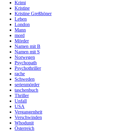
Krimi
Kristine
Kristine Greßhöner
Leben
London
Mann
mord
Mörder
Namen mit B
Namen mit S
Norwegen
Psychopath
Psychothriller
rache
Schweden
serienmörder
taschenbuch
Thriller
Unfall
USA
Vergangenheit
Verschwinden
Whodunit
Österreich