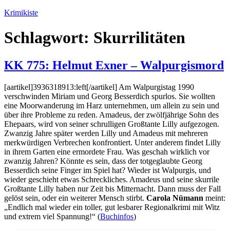
Zum
Krimikiste
Inhalt
springen
Schlagwort:
Skurrilitäten
KK 775: Helmut Exner – Walpurgismord
[aartikel]3936318913:left[/aartikel] Am Walpurgistag 1990
verschwinden Miriam und Georg Besserdich spurlos. Sie wollten
eine Moorwanderung im Harz unternehmen, um allein zu sein und
über ihre Probleme zu reden. Amadeus, der zwölfjährige Sohn des
Ehepaars, wird von seiner schrulligen Großtante Lilly aufgezogen.
Zwanzig Jahre später werden Lilly und Amadeus mit mehreren
merkwürdigen Verbrechen konfrontiert. Unter anderem findet Lilly
in ihrem Garten eine ermordete Frau. Was geschah wirklich vor
zwanzig Jahren? Könnte es sein, dass der totgeglaubte Georg
Besserdich seine Finger im Spiel hat? Wieder ist Walpurgis, und
wieder geschieht etwas Schreckliches. Amadeus und seine skurrile
Großtante Lilly haben nur Zeit bis Mitternacht. Dann muss der Fall
gelöst sein, oder ein weiterer Mensch stirbt.
Carola Nümann
meint:
„Endlich mal wieder ein toller, gut lesbarer Regionalkrimi mit Witz
und extrem viel Spannung!“ (
Buchinfos
)