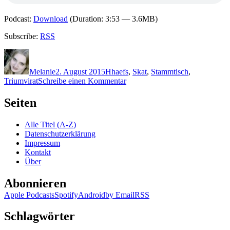
Podcast:
Download
(Duration: 3:53 — 3.6MB)
Subscribe:
RSS
Autor
Veröffentlicht
Kategorien
Schlagwörter
am
Melanie
2. August 2015
H
haefs
,
Skat
,
Stammtisch
,
zu
Triumvirat
Schreibe einen Kommentar
1217:
Gisbert
Seiten
Haefs
–
Alle Titel (A-Z)
Vier
Datenschutzerklärung
Fälle
Impressum
für
Kontakt
das
Über
Triumvirat
Abonnieren
Apple Podcasts
Spotify
Android
by Email
RSS
Schlagwörter