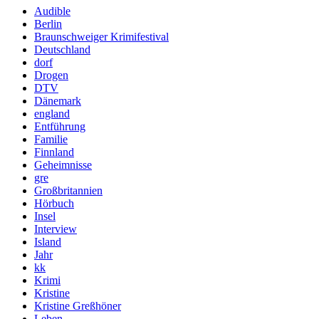
Audible
Berlin
Braunschweiger Krimifestival
Deutschland
dorf
Drogen
DTV
Dänemark
england
Entführung
Familie
Finnland
Geheimnisse
gre
Großbritannien
Hörbuch
Insel
Interview
Island
Jahr
kk
Krimi
Kristine
Kristine Greßhöner
Leben