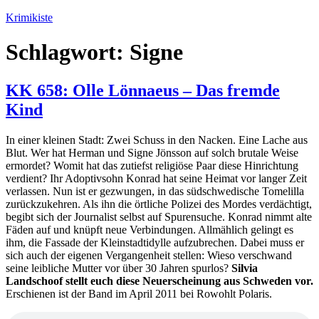
Zum
Krimikiste
Inhalt
springen
Schlagwort:
Signe
KK 658: Olle Lönnaeus – Das fremde
Kind
In einer kleinen Stadt: Zwei Schuss in den Nacken. Eine Lache aus
Blut. Wer hat Herman und Signe Jönsson auf solch brutale Weise
ermordet? Womit hat das zutiefst religiöse Paar diese Hinrichtung
verdient? Ihr Adoptivsohn Konrad hat seine Heimat vor langer Zeit
verlassen. Nun ist er gezwungen, in das südschwedische Tomelilla
zurückzukehren. Als ihn die örtliche Polizei des Mordes verdächtigt,
begibt sich der Journalist selbst auf Spurensuche. Konrad nimmt alte
Fäden auf und knüpft neue Verbindungen. Allmählich gelingt es
ihm, die Fassade der Kleinstadtidylle aufzubrechen. Dabei muss er
sich auch der eigenen Vergangenheit stellen: Wieso verschwand
seine leibliche Mutter vor über 30 Jahren spurlos?
Silvia
Landschoof stellt euch diese Neuerscheinung aus Schweden vor.
Erschienen ist der Band im April 2011 bei Rowohlt Polaris.