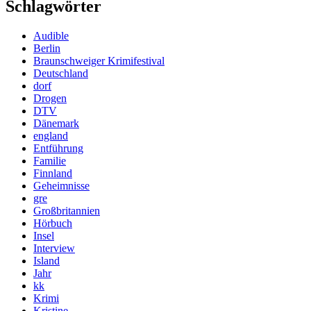
Schlagwörter
Audible
Berlin
Braunschweiger Krimifestival
Deutschland
dorf
Drogen
DTV
Dänemark
england
Entführung
Familie
Finnland
Geheimnisse
gre
Großbritannien
Hörbuch
Insel
Interview
Island
Jahr
kk
Krimi
Kristine