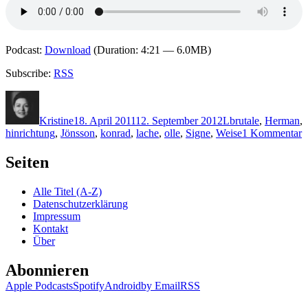
Podcast:
Download
(Duration: 4:21 — 6.0MB)
Subscribe:
RSS
Autor
Veröffentlicht
Kategorien
Schlagwörter
am
Kristine
18. April 2011
12. September 2012
L
brutale
,
Herman
,
z
hinrichtung
,
Jönsson
,
konrad
,
lache
,
olle
,
Signe
,
Weise
1 Kommentar
6
Seiten
O
L
Alle Titel (A-Z)
–
Datenschutzerklärung
D
Impressum
f
Kontakt
K
Über
Abonnieren
Apple Podcasts
Spotify
Android
by Email
RSS