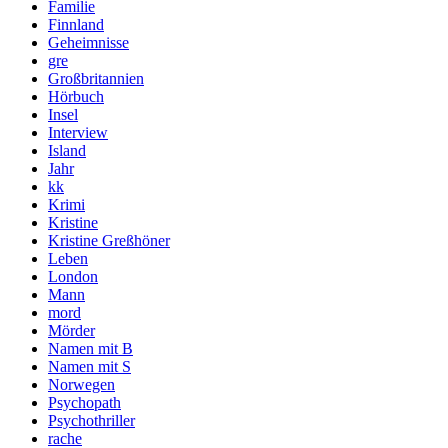
Familie
Finnland
Geheimnisse
gre
Großbritannien
Hörbuch
Insel
Interview
Island
Jahr
kk
Krimi
Kristine
Kristine Greßhöner
Leben
London
Mann
mord
Mörder
Namen mit B
Namen mit S
Norwegen
Psychopath
Psychothriller
rache