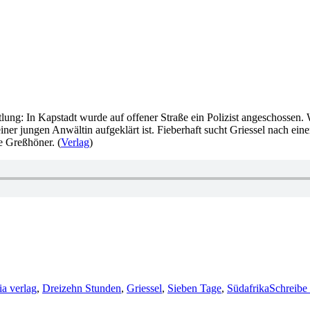
ung: In Kapstadt wurde auf offener Straße ein Polizist angeschossen. We
iner jungen Anwältin aufgeklärt ist. Fieberhaft sucht Griessel nach ei
e Greßhöner. (
Verlag
)
ter
a verlag
,
Dreizehn Stunden
,
Griessel
,
Sieben Tage
,
Südafrika
Schreibe