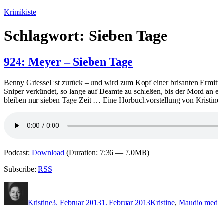
Zum
Krimikiste
Inhalt
springen
Schlagwort:
Sieben Tage
924: Meyer – Sieben Tage
Benny Griessel ist zurück – und wird zum Kopf einer brisanten Ermittl
Sniper verkündet, so lange auf Beamte zu schießen, bis der Mord an e
bleiben nur sieben Tage Zeit … Eine Hörbuchvorstellung von Kristin
Podcast:
Download
(Duration: 7:36 — 7.0MB)
Subscribe:
RSS
Autor
Veröffentlicht
Kategorien
Schlagwör
am
Kristine
3. Februar 2013
1. Februar 2013
Kristine
,
M
audio medi