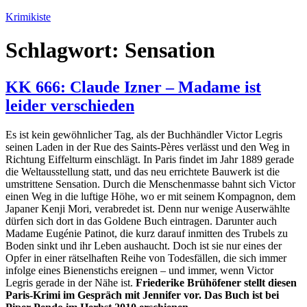
Zum
Krimikiste
Inhalt
springen
Schlagwort:
Sensation
KK 666: Claude Izner – Madame ist
leider verschieden
Es ist kein gewöhnlicher Tag, als der Buchhändler Victor Legris
seinen Laden in der Rue des Saints-Pères verlässt und den Weg in
Richtung Eiffelturm einschlägt. In Paris findet im Jahr 1889 gerade
die Weltausstellung statt, und das neu errichtete Bauwerk ist die
umstrittene Sensation. Durch die Menschenmasse bahnt sich Victor
einen Weg in die luftige Höhe, wo er mit seinem Kompagnon, dem
Japaner Kenji Mori, verabredet ist. Denn nur wenige Auserwählte
dürfen sich dort in das Goldene Buch eintragen. Darunter auch
Madame Eugénie Patinot, die kurz darauf inmitten des Trubels zu
Boden sinkt und ihr Leben aushaucht. Doch ist sie nur eines der
Opfer in einer rätselhaften Reihe von Todesfällen, die sich immer
infolge eines Bienenstichs ereignen – und immer, wenn Victor
Legris gerade in der Nähe ist.
Friederike Brühöfener stellt diesen
Paris-Krimi im Gespräch mit Jennifer vor. Das Buch ist bei