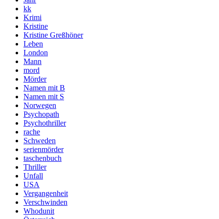
kk
Krimi
Kristine
Kristine Greßhöner
Leben
London
Mann
mord
Mörder
Namen mit B
Namen mit S
Norwegen
Psychopath
Psychothriller
rache
Schweden
serienmörder
taschenbuch
Thriller
Unfall
USA
Vergangenheit
Verschwinden
Whodunit