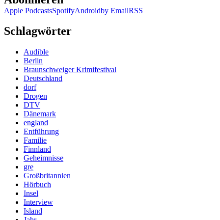
Apple Podcasts
Spotify
Android
by Email
RSS
Schlagwörter
Audible
Berlin
Braunschweiger Krimifestival
Deutschland
dorf
Drogen
DTV
Dänemark
england
Entführung
Familie
Finnland
Geheimnisse
gre
Großbritannien
Hörbuch
Insel
Interview
Island
Jahr