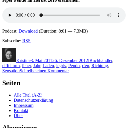
Piper Pendo im Herbst 2010 erschienen.
Podcast:
Download
(Duration: 8:01 — 7.3MB)
Subscribe:
RSS
Autor
Veröffentlicht
Kategorien
Schlagwörter
am
Kristine
3. Mai 2011
26. Dezember 2012
I
Buchhändler
,
eiffelturm
,
fener
,
Jahr
,
Laden
,
legris
,
Pendo
,
rfen
,
Richtung
,
zu
Sensation
Schreibe einen Kommentar
KK
666:
Seiten
Claude
Izner
Alle Titel (A-Z)
–
Datenschutzerklärung
Madame
Impressum
ist
Kontakt
leider
Über
verschieden
Abonnieren