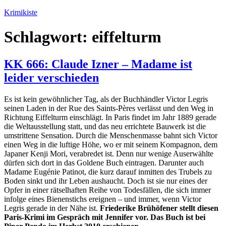
Zum
Krimikiste
Inhalt
springen
Schlagwort:
eiffelturm
KK 666: Claude Izner – Madame ist
leider verschieden
Es ist kein gewöhnlicher Tag, als der Buchhändler Victor Legris
seinen Laden in der Rue des Saints-Pères verlässt und den Weg in
Richtung Eiffelturm einschlägt. In Paris findet im Jahr 1889 gerade
die Weltausstellung statt, und das neu errichtete Bauwerk ist die
umstrittene Sensation. Durch die Menschenmasse bahnt sich Victor
einen Weg in die luftige Höhe, wo er mit seinem Kompagnon, dem
Japaner Kenji Mori, verabredet ist. Denn nur wenige Auserwählte
dürfen sich dort in das Goldene Buch eintragen. Darunter auch
Madame Eugénie Patinot, die kurz darauf inmitten des Trubels zu
Boden sinkt und ihr Leben aushaucht. Doch ist sie nur eines der
Opfer in einer rätselhaften Reihe von Todesfällen, die sich immer
infolge eines Bienenstichs ereignen – und immer, wenn Victor
Legris gerade in der Nähe ist.
Friederike Brühöfener stellt diesen
Paris-Krimi im Gespräch mit Jennifer vor. Das Buch ist bei