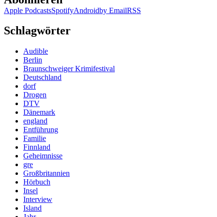
Apple Podcasts
Spotify
Android
by Email
RSS
Schlagwörter
Audible
Berlin
Braunschweiger Krimifestival
Deutschland
dorf
Drogen
DTV
Dänemark
england
Entführung
Familie
Finnland
Geheimnisse
gre
Großbritannien
Hörbuch
Insel
Interview
Island
Jahr