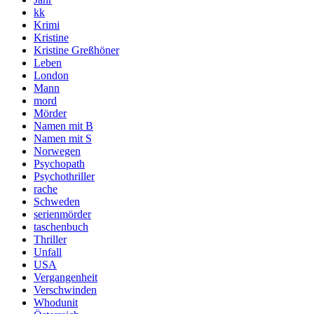
kk
Krimi
Kristine
Kristine Greßhöner
Leben
London
Mann
mord
Mörder
Namen mit B
Namen mit S
Norwegen
Psychopath
Psychothriller
rache
Schweden
serienmörder
taschenbuch
Thriller
Unfall
USA
Vergangenheit
Verschwinden
Whodunit