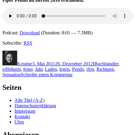
Piper Pendo im Herbst 2010 erschienen.
Podcast:
Download
(Duration: 8:01 — 7.3MB)
Subscribe:
RSS
Autor
Veröffentlicht
Kategorien
Schlagwörter
am
Kristine
3. Mai 2011
26. Dezember 2012
I
Buchhändler
,
eiffelturm
,
fener
,
Jahr
,
Laden
,
legris
,
Pendo
,
rfen
,
Richtung
,
zu
Sensation
Schreibe einen Kommentar
KK
666:
Seiten
Claude
Izner
Alle Titel (A-Z)
–
Datenschutzerklärung
Madame
Impressum
ist
Kontakt
leider
Über
verschieden
Abonnieren