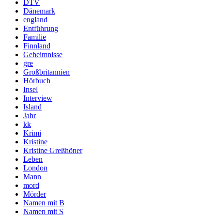
DTV
Dänemark
england
Entführung
Familie
Finnland
Geheimnisse
gre
Großbritannien
Hörbuch
Insel
Interview
Island
Jahr
kk
Krimi
Kristine
Kristine Greßhöner
Leben
London
Mann
mord
Mörder
Namen mit B
Namen mit S