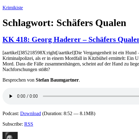
Zum
Krimikiste
Inhalt
springen
Schlagwort:
Schäfers Qualen
KK 418: Georg Haderer – Schäfers Quale
[aartikel]385218598X:right[/aartikel]Die Vergangenheit ist ein Hund 
Kriminalpolizei, als er in einem Mordfall in Kitzbühel ermittelt: Ei
Mord. Dass die Fälle zusammenhängen, scheint auf der Hand zu liegen
Nachforschungen stößt?
Besprochen von
Stefan Baumgartner
.
Podcast:
Download
(Duration: 8:52 — 8.1MB)
Subscribe:
RSS
Autor
Veröffentlicht
Kategorien
Schlagwörter