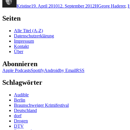
am
Kristine
19. April 2010
12. September 2012
H
Georg Haderer
,
Seiten
Alle Titel (A-Z)
Datenschutzerklärung
Impressum
Kontakt
Über
Abonnieren
Apple Podcasts
Spotify
Android
by Email
RSS
Schlagwörter
Audible
Berlin
Braunschweiger Krimifestival
Deutschland
dorf
Drogen
DTV