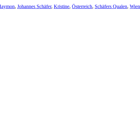
Haymon
,
Johannes Schäfer
,
Kristine
,
Österreich
,
Schäfers Qualen
,
Wien