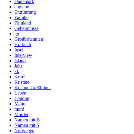
Dänemark
england
Entführung
Familie
Finnland
Geheimnisse
gre
Großbritannien
Hörbuch
Insel
Interview
Island
Jahr
kk
Krimi
Kristine
Kristine Greßhöner
Leben
London
Mann
mord
Mörder
Namen mit B
Namen mit S
Norwegen