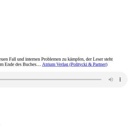
euen Fall und internen Problemen zu kämpfen, der Leser steht
em am Ende des Buches…
Atrium Verlag (Politycki & Partner)
zu
1526:
Jenny