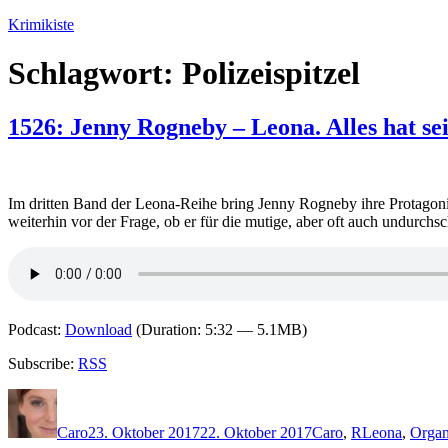
Zum
Krimikiste
Inhalt
springen
Schlagwort:
Polizeispitzel
1526: Jenny Rogneby – Leona. Alles hat se
Im dritten Band der Leona-Reihe bring Jenny Rogneby ihre Protagonis
weiterhin vor der Frage, ob er für die mutige, aber oft auch undur
Podcast:
Download
(Duration: 5:32 — 5.1MB)
Subscribe:
RSS
Autor
Veröffentlicht
Kategorien
Schlagwörter
am
Caro
23. Oktober 2017
22. Oktober 2017
Caro
,
R
Leona
,
Organ