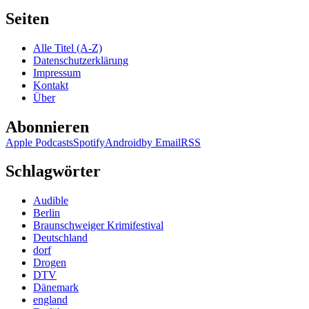
Seiten
Alle Titel (A-Z)
Datenschutzerklärung
Impressum
Kontakt
Über
Abonnieren
Apple Podcasts
Spotify
Android
by Email
RSS
Schlagwörter
Audible
Berlin
Braunschweiger Krimifestival
Deutschland
dorf
Drogen
DTV
Dänemark
england