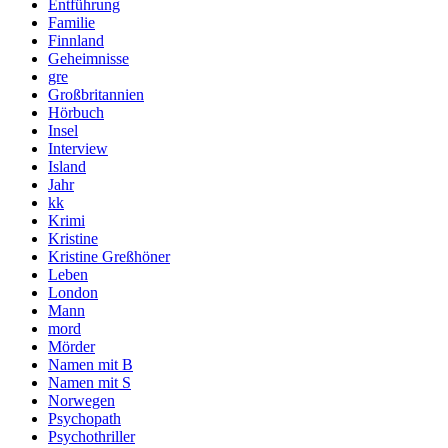
Entführung
Familie
Finnland
Geheimnisse
gre
Großbritannien
Hörbuch
Insel
Interview
Island
Jahr
kk
Krimi
Kristine
Kristine Greßhöner
Leben
London
Mann
mord
Mörder
Namen mit B
Namen mit S
Norwegen
Psychopath
Psychothriller