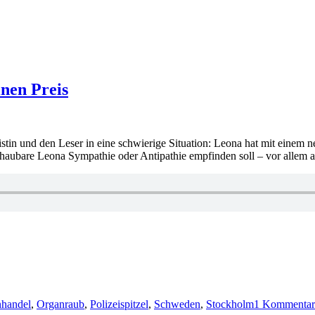
inen Preis
tin und den Leser in eine schwierige Situation: Leona hat mit einem n
chschaubare Leona Sympathie oder Antipathie empfinden soll – vor all
handel
,
Organraub
,
Polizeispitzel
,
Schweden
,
Stockholm
1 Kommentar