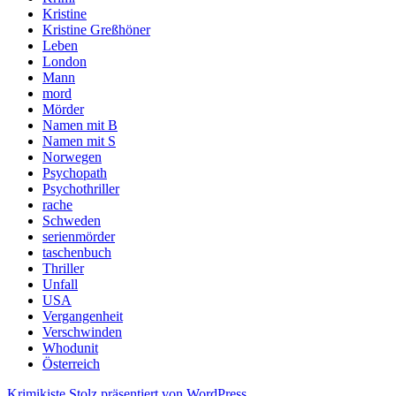
Kristine
Kristine Greßhöner
Leben
London
Mann
mord
Mörder
Namen mit B
Namen mit S
Norwegen
Psychopath
Psychothriller
rache
Schweden
serienmörder
taschenbuch
Thriller
Unfall
USA
Vergangenheit
Verschwinden
Whodunit
Österreich
Krimikiste
Stolz präsentiert von WordPress