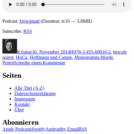
Podcast:
Download
(Duration: 4:10 — 3.8MB)
Subscribe:
RSS
Autor
Veröffentlicht
Kategorien
Schlagwörter
am
Kristine
30. November 2014
H
978-3-455-60016-2
,
hercule
poirot
,
HoCa
,
Hoffmann und Campe
,
Monogramm-Morde
,
zu
Poirot
Schreibe einen Kommentar
1124:
Sophie
Seiten
Hannah
–
Alle Titel (A-Z)
Die
Datenschutzerklärung
Monogramm-
Impressum
Morde
Kontakt
Über
Abonnieren
Apple Podcasts
Spotify
Android
by Email
RSS