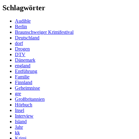
Schlagwörter
Audible
Berlin
Braunschweiger Krimifestival
Deutschland
dorf
Drogen
DTV
Dänemark
england
Entführung
Familie
Finnland
Geheimnisse
gre
Großbritannien
Hörbuch
Insel
Interview
Island
Jahr
kk
Krimi