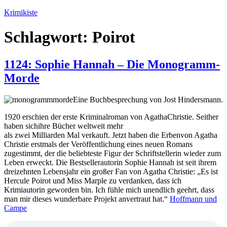
Zum
Krimikiste
Inhalt
springen
Schlagwort:
Poirot
1124: Sophie Hannah – Die Monogramm-
Morde
Eine Buchbesprechung von Jost Hindersmann.
1920 erschien der erste Kriminalroman von AgathaChristie. Seither
haben sichihre Bücher weltweit mehr
als zwei Milliarden Mal verkauft. Jetzt haben die Erbenvon Agatha
Christie erstmals der Veröffentlichung eines neuen Romans
zugestimmt, der die beliebteste Figur der Schriftstellerin wieder zum
Leben erweckt. Die Bestsellerautorin Sophie Hannah ist seit ihrem
dreizehnten Lebensjahr ein großer Fan von Agatha Christie: „Es ist
Hercule Poirot und Miss Marple zu verdanken, dass ich
Krimiautorin geworden bin. Ich fühle mich unendlich geehrt, dass
man mir dieses wunderbare Projekt anvertraut hat.“
Hoffmann und
Campe