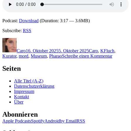
Podcast:
Download
(Duration: 3:17 — 3.6MB)
Subscribe:
RSS
Autor
Veröffentlicht
Kategorien
Schlagwörter
am
Caro
16. Oktober 2025
5. Oktober 2025
Caro
,
K
Fluch
,
zu
Kurator
,
mord
,
Museum
,
Pharao
Schreibe einen Kommentar
2429:
Tatjana
Seiten
Kruse
–
Alle Titel (A-Z)
Mumien
Datenschutzerklärung
morden
Impressum
mittwochs
Kontakt
nie
Über
Abonnieren
Apple Podcasts
Spotify
Android
by Email
RSS