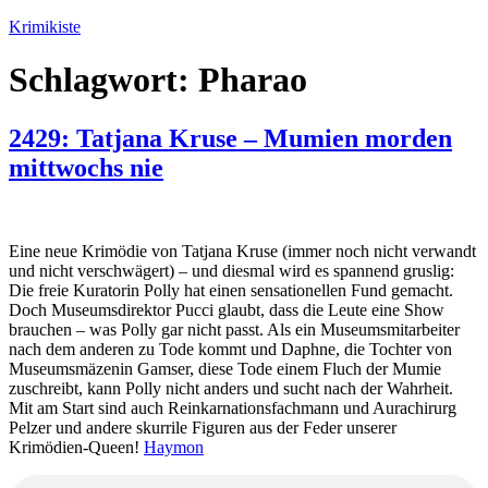
Zum
Krimikiste
Inhalt
springen
Schlagwort:
Pharao
2429: Tatjana Kruse – Mumien morden
mittwochs nie
Eine neue Krimödie von Tatjana Kruse (immer noch nicht verwandt
und nicht verschwägert) – und diesmal wird es spannend gruslig:
Die freie Kuratorin Polly hat einen sensationellen Fund gemacht.
Doch Museumsdirektor Pucci glaubt, dass die Leute eine Show
brauchen – was Polly gar nicht passt. Als ein Museumsmitarbeiter
nach dem anderen zu Tode kommt und Daphne, die Tochter von
Museumsmäzenin Gamser, diese Tode einem Fluch der Mumie
zuschreibt, kann Polly nicht anders und sucht nach der Wahrheit.
Mit am Start sind auch Reinkarnationsfachmann und Aurachirurg
Pelzer und andere skurrile Figuren aus der Feder unserer
Krimödien-Queen!
Haymon