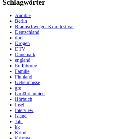
Schlagwörter
Audible
Berlin
Braunschweiger Krimifestival
Deutschland
dorf
Drogen
DTV
Dänemark
england
Entführung
Familie
Finnland
Geheimnisse
gre
Großbritannien
Hörbuch
Insel
Interview
Island
Jahr
kk
Krimi
Kristine