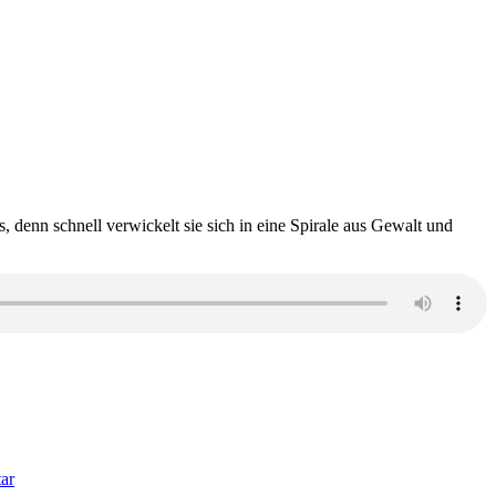
, denn schnell verwickelt sie sich in eine Spirale aus Gewalt und
zu
1444:
ar
Katarzyna