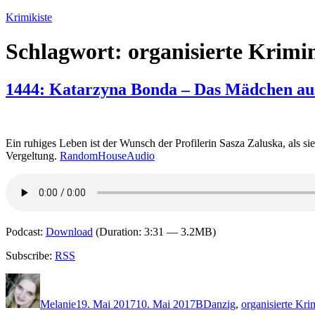
Zum
Krimikiste
Inhalt
springen
Schlagwort:
organisierte Krimin
1444: Katarzyna Bonda – Das Mädchen a
Ein ruhiges Leben ist der Wunsch der Profilerin Sasza Zaluska, als si
Vergeltung.
RandomHouseAudio
Podcast:
Download
(Duration: 3:31 — 3.2MB)
Subscribe:
RSS
Autor
Veröffentlicht
Kategorien
Schlagwörter
am
Melanie
19. Mai 2017
10. Mai 2017
B
Danzig
,
organisierte Krim