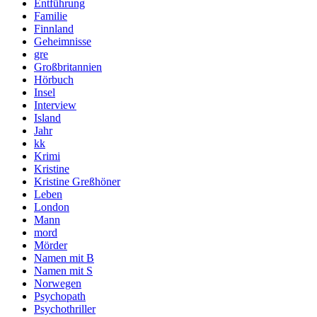
Entführung
Familie
Finnland
Geheimnisse
gre
Großbritannien
Hörbuch
Insel
Interview
Island
Jahr
kk
Krimi
Kristine
Kristine Greßhöner
Leben
London
Mann
mord
Mörder
Namen mit B
Namen mit S
Norwegen
Psychopath
Psychothriller