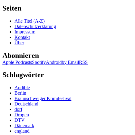
Seiten
Alle Titel (A-Z)
Datenschutzerklärung
Impressum
Kontakt
Über
Abonnieren
Apple Podcasts
Spotify
Android
by Email
RSS
Schlagwörter
Audible
Berlin
Braunschweiger Krimifestival
Deutschland
dorf
Drogen
DTV
Dänemark
england