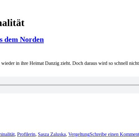
alität
us dem Norden
e wieder in ihre Heimat Danzig zieht. Doch daraus wird so schnell nichts
inalität
,
Profilerin
,
Sasza Zaluska
,
Vergeltung
Schreibe einen Komment