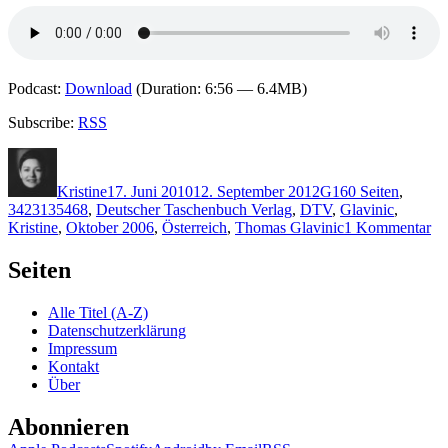
Podcast:
Download
(Duration: 6:56 — 6.4MB)
Subscribe:
RSS
Autor
Veröffentlicht
Kategorien
Schlagwörter
am
Kristine
17. Juni 2010
12. September 2012
G
160 Seiten
,
3423135468
,
Deutscher Taschenbuch Verlag
,
DTV
,
Glavinic
,
zu
Kristine
,
Oktober 2006
,
Österreich
,
Thomas Glavinic
1 Kommentar
K
45
Seiten
Th
Gl
Alle Titel (A-Z)
–
Datenschutzerklärung
De
Impressum
Ka
Kontakt
Über
Abonnieren