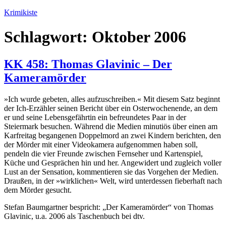
Zum
Krimikiste
Inhalt
springen
Schlagwort:
Oktober 2006
KK 458: Thomas Glavinic – Der
Kameramörder
»Ich wurde gebeten, alles aufzuschreiben.« Mit diesem Satz beginnt
der Ich-Erzähler seinen Bericht über ein Osterwochenende, an dem
er und seine Lebensgefährtin ein befreundetes Paar in der
Steiermark besuchen. Während die Medien minutiös über einen am
Karfreitag begangenen Doppelmord an zwei Kindern berichten, den
der Mörder mit einer Videokamera aufgenommen haben soll,
pendeln die vier Freunde zwischen Fernseher und Kartenspiel,
Küche und Gesprächen hin und her. Angewidert und zugleich voller
Lust an der Sensation, kommentieren sie das Vorgehen der Medien.
Draußen, in der »wirklichen« Welt, wird unterdessen fieberhaft nach
dem Mörder gesucht.
Stefan Baumgartner bespricht: „Der Kameramörder“ von Thomas
Glavinic, u.a. 2006 als Taschenbuch bei dtv.