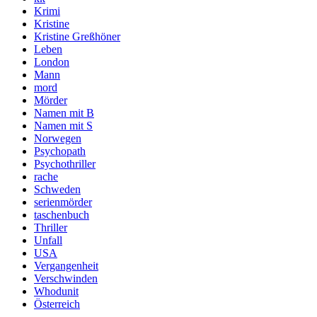
Krimi
Kristine
Kristine Greßhöner
Leben
London
Mann
mord
Mörder
Namen mit B
Namen mit S
Norwegen
Psychopath
Psychothriller
rache
Schweden
serienmörder
taschenbuch
Thriller
Unfall
USA
Vergangenheit
Verschwinden
Whodunit
Österreich