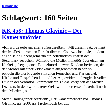
Zum
Krimikiste
Inhalt
springen
Schlagwort:
160 Seiten
KK 458: Thomas Glavinic – Der
Kameramörder
»Ich wurde gebeten, alles aufzuschreiben.« Mit diesem Satz beginnt
der Ich-Erzähler seinen Bericht über ein Osterwochenende, an dem
er und seine Lebensgefährtin ein befreundetes Paar in der
Steiermark besuchen. Während die Medien minutiös über einen am
Karfreitag begangenen Doppelmord an zwei Kindern berichten, den
der Mörder mit einer Videokamera aufgenommen haben soll,
pendeln die vier Freunde zwischen Fernseher und Kartenspiel,
Küche und Gesprächen hin und her. Angewidert und zugleich voller
Lust an der Sensation, kommentieren sie das Vorgehen der Medien.
Draußen, in der »wirklichen« Welt, wird unterdessen fieberhaft nach
dem Mörder gesucht.
Stefan Baumgartner bespricht: „Der Kameramörder“ von Thomas
Glavinic, u.a. 2006 als Taschenbuch bei dtv.