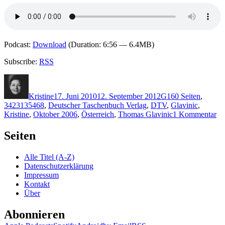
Podcast:
Download
(Duration: 6:56 — 6.4MB)
Subscribe:
RSS
Autor
Veröffentlicht
Kategorien
Schlagwörter
am
Kristine
17. Juni 2010
12. September 2012
G
160 Seiten
,
3423135468
,
Deutscher Taschenbuch Verlag
,
DTV
,
Glavinic
,
zu
Kristine
,
Oktober 2006
,
Österreich
,
Thomas Glavinic
1 Kommentar
K
45
Seiten
Th
Gl
Alle Titel (A-Z)
–
Datenschutzerklärung
De
Impressum
Ka
Kontakt
Über
Abonnieren