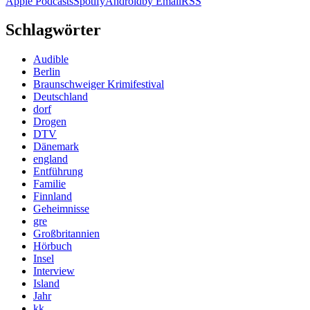
Apple Podcasts
Spotify
Android
by Email
RSS
Schlagwörter
Audible
Berlin
Braunschweiger Krimifestival
Deutschland
dorf
Drogen
DTV
Dänemark
england
Entführung
Familie
Finnland
Geheimnisse
gre
Großbritannien
Hörbuch
Insel
Interview
Island
Jahr
kk