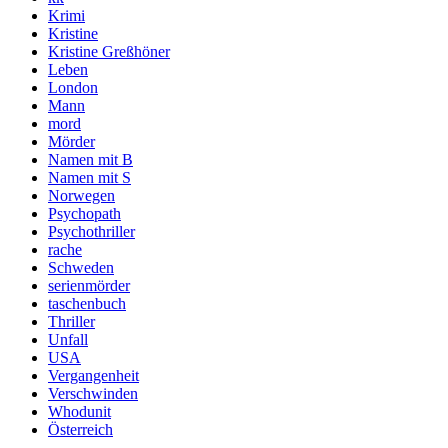
Krimi
Kristine
Kristine Greßhöner
Leben
London
Mann
mord
Mörder
Namen mit B
Namen mit S
Norwegen
Psychopath
Psychothriller
rache
Schweden
serienmörder
taschenbuch
Thriller
Unfall
USA
Vergangenheit
Verschwinden
Whodunit
Österreich