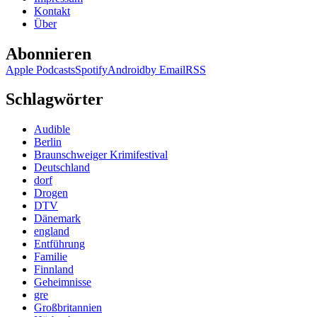
Kontakt
Über
Abonnieren
Apple Podcasts
Spotify
Android
by Email
RSS
Schlagwörter
Audible
Berlin
Braunschweiger Krimifestival
Deutschland
dorf
Drogen
DTV
Dänemark
england
Entführung
Familie
Finnland
Geheimnisse
gre
Großbritannien