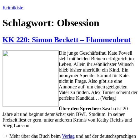
Zum
Krimikiste
Inhalt
springen
Schlagwort:
Obsession
KK 220: Simon Beckett – Flammenbrut
Die junge Geschäftsfrau Kate Powell
steht mit beiden Beinen erfolgreich im
Leben. Allein ihr sehnlichster Wunsch
blieb bisher unerfüllt: ein Kind. Ein
anonymer Spender kommt für Kate
nicht in Frage. Also gibt sie eine
Annonce auf, um einen geeigneten
Vater zu finden. Alex Turner scheint der
perfekte Kandidat… (Verlag)
Über den Sprecher:
Sascha ist 20
Jahre alt und beginnt demnächst sein BWL-Studium. In seiner
Freizeit liest er gern, unter anderem Krimis von Kathy Reichs und
Stieg Larsson.
++ Mehr über das Buch beim
Verlag
und auf der deutschsprachigen