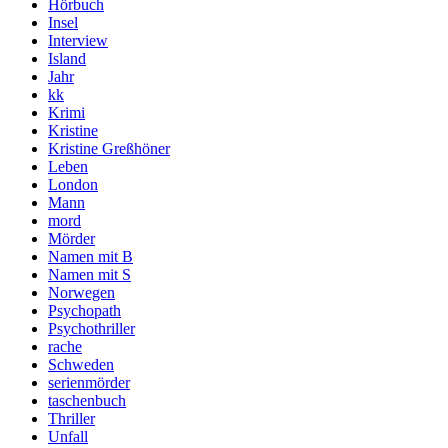
Hörbuch
Insel
Interview
Island
Jahr
kk
Krimi
Kristine
Kristine Greßhöner
Leben
London
Mann
mord
Mörder
Namen mit B
Namen mit S
Norwegen
Psychopath
Psychothriller
rache
Schweden
serienmörder
taschenbuch
Thriller
Unfall