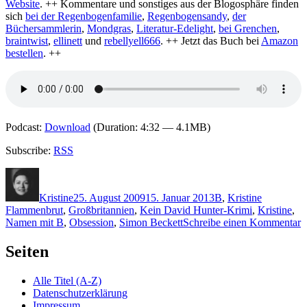
Website
. ++ Kommentare und sonstiges aus der Blogosphäre finden
sich
bei der Regenbogenfamilie
,
Regenbogensandy
,
der
Büchersammlerin
,
Mondgras
,
Literatur-Edelight
,
bei Grenchen
,
braintwist
,
ellinett
und
rebellyell666
. ++ Jetzt das Buch bei
Amazon
bestellen
. ++
Podcast:
Download
(Duration: 4:32 — 4.1MB)
Subscribe:
RSS
Autor
Veröffentlicht
Kategorien
Schlagwör
am
Kristine
25. August 2009
15. Januar 2013
B
,
Kristine
Flammenbrut
,
Großbritannien
,
Kein David Hunter-Krimi
,
Kristine
,
z
Namen mit B
,
Obsession
,
Simon Beckett
Schreibe einen Kommentar
2
Seiten
S
B
Alle Titel (A-Z)
–
Datenschutzerklärung
F
Impressum