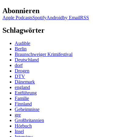
Abonnieren
Apple Podcasts
Spotify
Android
by Email
RSS
Schlagwörter
Audible
Berlin
Braunschweiger Krimifestival
Deutschland
dorf
Drogen
DTV
Dänemark
england
Entführung
Familie
Finnland
Geheimnisse
gre
Großbritannien
Hörbuch
Insel
Interview