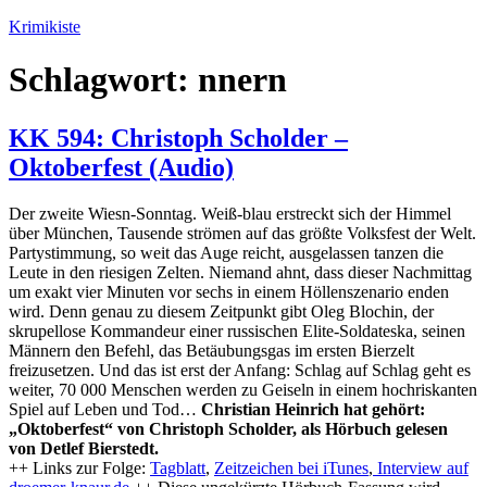
Zum
Krimikiste
Inhalt
springen
Schlagwort:
nnern
KK 594: Christoph Scholder –
Oktoberfest (Audio)
Der zweite Wiesn-Sonntag. Weiß-blau erstreckt sich der Himmel
über München, Tausende strömen auf das größte Volksfest der Welt.
Partystimmung, so weit das Auge reicht, ausgelassen tanzen die
Leute in den riesigen Zelten. Niemand ahnt, dass dieser Nachmittag
um exakt vier Minuten vor sechs in einem Höllenszenario enden
wird. Denn genau zu diesem Zeitpunkt gibt Oleg Blochin, der
skrupellose Kommandeur einer russischen Elite-Soldateska, seinen
Männern den Befehl, das Betäubungsgas im ersten Bierzelt
freizusetzen. Und das ist erst der Anfang: Schlag auf Schlag geht es
weiter, 70 000 Menschen werden zu Geiseln in einem hochriskanten
Spiel auf Leben und Tod…
Christian Heinrich hat gehört:
„Oktoberfest“ von Christoph Scholder, als Hörbuch gelesen
von Detlef Bierstedt.
++ Links zur Folge:
Tagblatt
,
Zeitzeichen bei iTunes
,
Interview auf