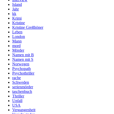
Island
Jahr
kk
Krimi
Kristine
Kristine Greßhöner
Leben
London
Mann
mord
Mörder
Namen mit B
Namen mit S
Norwegen
Psychopath
Psychothriller
rache
Schweden
serienmörder
taschenbuch
Thriller
Unfall
USA
Vergangenheit