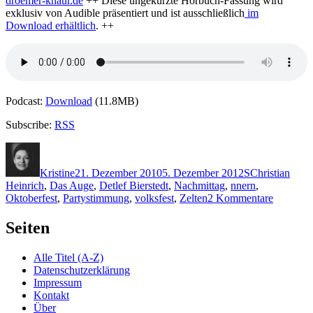
droemer-knaur.de
++ Diese ungekürzte Hörbuch-Fassung wird
exklusiv von Audible präsentiert und ist ausschließlich
im
Download erhältlich
. ++
Podcast:
Download
(11.8MB)
Subscribe:
RSS
Autor
Veröffentlicht
Kategorien
Schlagwörter
am
Kristine
21. Dezember 2010
5. Dezember 2012
S
Christian
Heinrich
,
Das Auge
,
Detlef Bierstedt
,
Nachmittag
,
nnern
,
zu
Oktoberfest
,
Partystimmung
,
volksfest
,
Zelten
2 Kommentare
KK
594:
Seiten
Christop
Scholder
Alle Titel (A-Z)
–
Datenschutzerklärung
Oktoberf
Impressum
(Audio)
Kontakt
Über