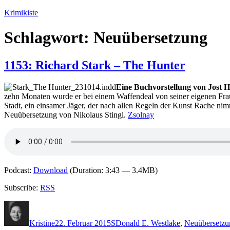
Zum
Krimikiste
Inhalt
springen
Schlagwort:
Neuübersetzung
1153: Richard Stark – The Hunter
Eine Buchvorstellung von Jost 
zehn Monaten wurde er bei einem Waffendeal von seiner eigenen Frau
Stadt, ein einsamer Jäger, der nach allen Regeln der Kunst Rache ni
Neuübersetzung von Nikolaus Stingl.
Zsolnay
Podcast:
Download
(Duration: 3:43 — 3.4MB)
Subscribe:
RSS
Autor
Veröffentlicht
Kategorien
Schlagwörter
am
Kristine
22. Februar 2015
S
Donald E. Westlake
,
Neuübersetzu