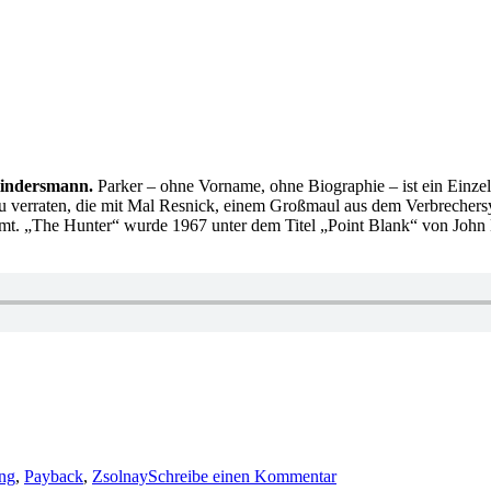
Hindersmann.
Parker – ohne Vorname, ohne Biographie – ist ein Einzelg
 verraten, die mit Mal Resnick, einem Großmaul aus dem Verbrechersyn
mmt. „The Hunter“ wurde 1967 unter dem Titel „Point Blank“ von John B
zu
1153:
ng
,
Payback
,
Zsolnay
Schreibe einen Kommentar
Richard