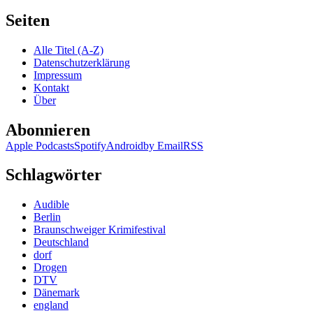
Seiten
Alle Titel (A-Z)
Datenschutzerklärung
Impressum
Kontakt
Über
Abonnieren
Apple Podcasts
Spotify
Android
by Email
RSS
Schlagwörter
Audible
Berlin
Braunschweiger Krimifestival
Deutschland
dorf
Drogen
DTV
Dänemark
england