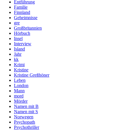
Entführung
Familie
Finnland
Geheimnisse
gre
Großbritannien
Hörbuch
Insel
Interview
Island
Jahr
kk
Krimi
Kristine
Kristine Greßhöner
Leben
London
Mann
mord
Mörder
Namen mit B
Namen mit S
Norwegen
Psychopath
Psychothriller