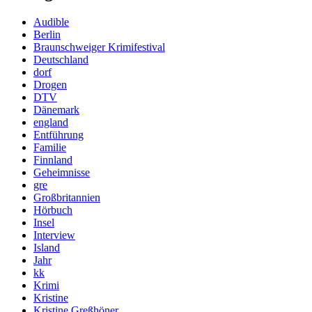
Audible
Berlin
Braunschweiger Krimifestival
Deutschland
dorf
Drogen
DTV
Dänemark
england
Entführung
Familie
Finnland
Geheimnisse
gre
Großbritannien
Hörbuch
Insel
Interview
Island
Jahr
kk
Krimi
Kristine
Kristine Greßhöner