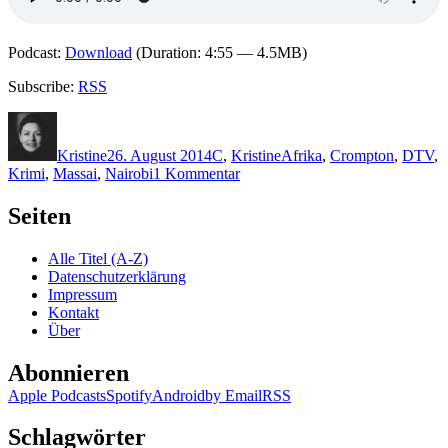
Podcast:
Download
(Duration: 4:55 — 4.5MB)
Subscribe:
RSS
Autor
Veröffentlicht
Kategorien
Schlagwörter
am
Kristine
26. August 2014
C
,
Kristine
Afrika
,
Crompton
,
DTV
,
zu
Krimi
,
Massai
,
Nairobi
1 Kommentar
1100:
Richard
Seiten
Crompton
–
Alle Titel (A-Z)
Wenn
Datenschutzerklärung
der
Impressum
Mond
Kontakt
stirbt
Über
Abonnieren
Apple Podcasts
Spotify
Android
by Email
RSS
Schlagwörter