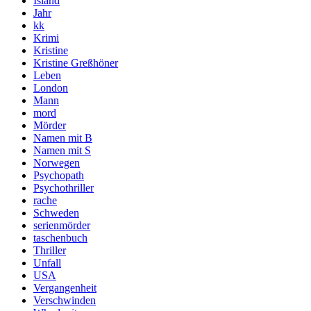
Island
Jahr
kk
Krimi
Kristine
Kristine Greßhöner
Leben
London
Mann
mord
Mörder
Namen mit B
Namen mit S
Norwegen
Psychopath
Psychothriller
rache
Schweden
serienmörder
taschenbuch
Thriller
Unfall
USA
Vergangenheit
Verschwinden