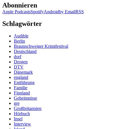
Abonnieren
Apple Podcasts
Spotify
Android
by Email
RSS
Schlagwörter
Audible
Berlin
Braunschweiger Krimifestival
Deutschland
dorf
Drogen
DTV
Dänemark
england
Entführung
Familie
Finnland
Geheimnisse
gre
Großbritannien
Hörbuch
Insel
Interview