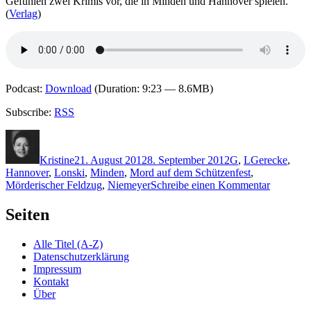
Gefühlen zwei Krimis vor, die in Minden und Hannover spielen.
(
Verlag
)
Podcast:
Download
(Duration: 9:23 — 8.6MB)
Subscribe:
RSS
Autor
Veröffentlicht
Kategorien
Schlagwörter
am
Kristine
21. August 2012
8. September 2012
G
,
L
Gerecke
,
Hannover
,
Lonski
,
Minden
,
Mord auf dem Schützenfest
,
zu
Mörderischer Feldzug
,
Niemeyer
Schreibe einen Kommentar
KK
850:
Seiten
Mörderis
Feldzug/
Alle Titel (A-Z)
auf
Datenschutzerklärung
dem
Impressum
Schützenf
Kontakt
Über