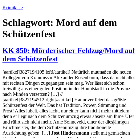
Zum
Krimikiste
Inhalt
springen
Schlagwort:
Mord auf dem
Schützenfest
KK 850: Mörderischer Feldzug/Mord auf
dem Schützenfest
[aartikel]3827194105:left[/aartikel] Natürlich mutmaßen die neuen
Kollegen von Kommissar Alexander Rosenbaum, dass da nicht alles
mit rechten Dingen zugegangen sein mag. Wer lässt sich schon
freiwillig aus einer guten Position in der Hauptstadt in die Provinz
nach Minden versetzen? […] //
[aartikel]3827194512:right[/aartikel] Hannover feiert das größte
Schützenfest der Welt. Das hat Tradition, Power, Stimmung und
Prost! Alles jubelt, alles lacht, nur einer kann nicht mehr mitfeiern,
denn er liegt nach dem Schützenumzug etwas abseits am Ihme-Ufer
und rührt sich nicht mehr. Arne Sonneveld, einer der diesjährigen
Bruchmeister, die dem Schützenumzug ihre traditionelle
Ausrichtung geben. […]
Jost Hindersmann
stellt mit gemischten