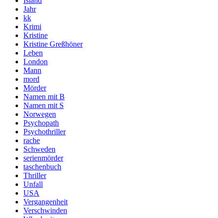
Island
Jahr
kk
Krimi
Kristine
Kristine Greßhöner
Leben
London
Mann
mord
Mörder
Namen mit B
Namen mit S
Norwegen
Psychopath
Psychothriller
rache
Schweden
serienmörder
taschenbuch
Thriller
Unfall
USA
Vergangenheit
Verschwinden