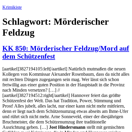
Zum
Krimikiste
Inhalt
springen
Schlagwort:
Mörderischer
Feldzug
KK 850: Mörderischer Feldzug/Mord auf
dem Schützenfest
[aartikel]3827194105:left[/aartikel] Natürlich mutmaßen die neuen
Kollegen von Kommissar Alexander Rosenbaum, dass da nicht alles
mit rechten Dingen zugegangen sein mag. Wer lässt sich schon
freiwillig aus einer guten Position in der Hauptstadt in die Provinz
nach Minden versetzen? […] //
[aartikel]3827194512:right[/aartikel] Hannover feiert das größte
Schützenfest der Welt. Das hat Tradition, Power, Stimmung und
Prost! Alles jubelt, alles lacht, nur einer kann nicht mehr mitfeiern,
denn er liegt nach dem Schützenumzug etwas abseits am Ihme-Ufer
und rührt sich nicht mehr. Arne Sonneveld, einer der diesjährigen
Bruchmeister, die dem Schützenumzug ihre traditionelle
Ausrichtung geben. […]
Jost Hindersmann
stellt mit gemischten