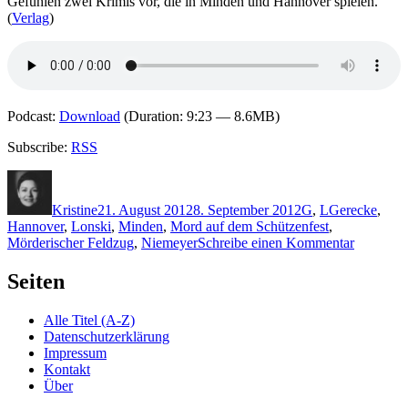
Gefühlen zwei Krimis vor, die in Minden und Hannover spielen.
(
Verlag
)
Podcast:
Download
(Duration: 9:23 — 8.6MB)
Subscribe:
RSS
Autor
Veröffentlicht
Kategorien
Schlagwörter
am
Kristine
21. August 2012
8. September 2012
G
,
L
Gerecke
,
Hannover
,
Lonski
,
Minden
,
Mord auf dem Schützenfest
,
zu
Mörderischer Feldzug
,
Niemeyer
Schreibe einen Kommentar
KK
850:
Seiten
Mörderis
Feldzug/
Alle Titel (A-Z)
auf
Datenschutzerklärung
dem
Impressum
Schützenf
Kontakt
Über