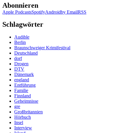
Abonnieren
Apple Podcasts
Spotify
Android
by Email
RSS
Schlagwörter
Audible
Berlin
Braunschweiger Krimifestival
Deutschland
dorf
Drogen
DTV
Dänemark
england
Entführung
Familie
Finnland
Geheimnisse
gre
Großbritannien
Hörbuch
Insel
Interview