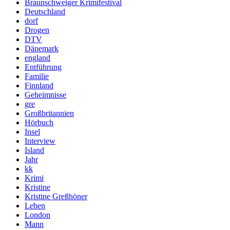
Braunschweiger Krimifestival
Deutschland
dorf
Drogen
DTV
Dänemark
england
Entführung
Familie
Finnland
Geheimnisse
gre
Großbritannien
Hörbuch
Insel
Interview
Island
Jahr
kk
Krimi
Kristine
Kristine Greßhöner
Leben
London
Mann