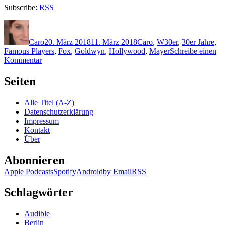
Subscribe:
RSS
Autor
Veröffentlicht
Kategorien
Schlagwörter
am
Caro
20. März 2018
11. März 2018
Caro
,
W
30er
,
30er Jahre
,
Famous Players
,
Fox
,
Goldwyn
,
Hollywood
,
Mayer
Schreibe einen
zu
Kommentar
1581:
Christof
Seiten
Weigold
–
Alle Titel (A-Z)
Der
Datenschutzerklärung
Mann,
Impressum
der
Kontakt
nicht
Über
mitspielt
Abonnieren
Apple Podcasts
Spotify
Android
by Email
RSS
Schlagwörter
Audible
Berlin