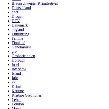
Braunschweiger Krimifestival
Deutschland
dorf
Drogen
DTV
Dänemark
england
Entführung
Familie
Finnland
Geheimnisse
gre
Großbritannien
Hörbuch
Insel
Interview
Island
Jahr
kk
Krimi
Kristine
Kristine Greßhöner
Leben
London
Mann