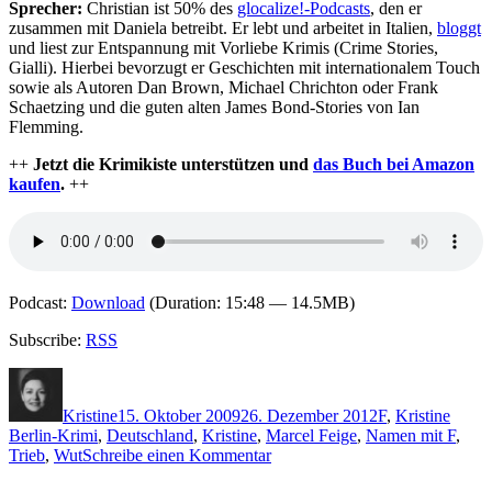
Sprecher:
Christian ist 50% des
glocalize!-Podcasts
, den er
zusammen mit Daniela betreibt. Er lebt und arbeitet in Italien,
bloggt
und liest zur Entspannung mit Vorliebe Krimis (Crime Stories,
Gialli). Hierbei bevorzugt er Geschichten mit internationalem Touch
sowie als Autoren Dan Brown, Michael Chrichton oder Frank
Schaetzing und die guten alten James Bond-Stories von Ian
Flemming.
++
Jetzt die Krimikiste unterstützen und
das Buch bei Amazon
kaufen
.
++
Podcast:
Download
(Duration: 15:48 — 14.5MB)
Subscribe:
RSS
Autor
Veröffentlicht
Kategorien
Schla
am
Kristine
15. Oktober 2009
26. Dezember 2012
F
,
Kristine
Berlin-Krimi
,
Deutschland
,
Kristine
,
Marcel Feige
,
Namen mit F
,
zu
Trieb
,
Wut
Schreibe einen Kommentar
KK