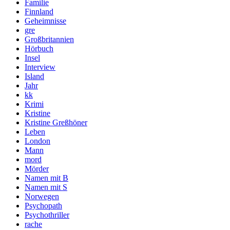
Familie
Finnland
Geheimnisse
gre
Großbritannien
Hörbuch
Insel
Interview
Island
Jahr
kk
Krimi
Kristine
Kristine Greßhöner
Leben
London
Mann
mord
Mörder
Namen mit B
Namen mit S
Norwegen
Psychopath
Psychothriller
rache