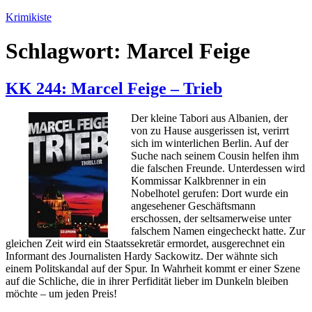
Zum
Krimikiste
Inhalt
springen
Schlagwort:
Marcel Feige
KK 244: Marcel Feige – Trieb
Der kleine Tabori aus Albanien, der
von zu Hause ausgerissen ist, verirrt
sich im winterlichen Berlin. Auf der
Suche nach seinem Cousin helfen ihm
die falschen Freunde. Unterdessen wird
Kommissar Kalkbrenner in ein
Nobelhotel gerufen: Dort wurde ein
angesehener Geschäftsmann
erschossen, der seltsamerweise unter
falschem Namen eingecheckt hatte. Zur
gleichen Zeit wird ein Staatssekretär ermordet, ausgerechnet ein
Informant des Journalisten Hardy Sackowitz. Der wähnte sich
einem Politskandal auf der Spur. In Wahrheit kommt er einer Szene
auf die Schliche, die in ihrer Perfidität lieber im Dunkeln bleiben
möchte – um jeden Preis!