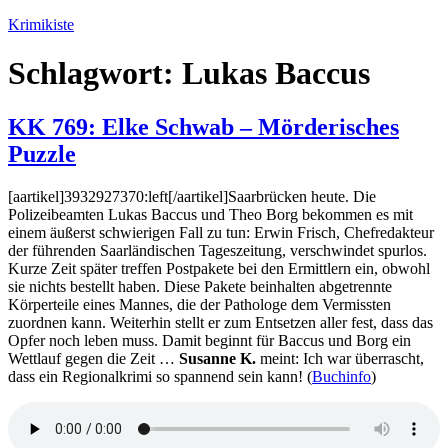
Zum
Krimikiste
Inhalt
springen
Schlagwort:
Lukas Baccus
KK 769: Elke Schwab – Mörderisches
Puzzle
[aartikel]3932927370:left[/aartikel]Saarbrücken heute. Die
Polizeibeamten Lukas Baccus und Theo Borg bekommen es mit
einem äußerst schwierigen Fall zu tun: Erwin Frisch, Chefredakteur
der führenden Saarländischen Tageszeitung, verschwindet spurlos.
Kurze Zeit später treffen Postpakete bei den Ermittlern ein, obwohl
sie nichts bestellt haben. Diese Pakete beinhalten abgetrennte
Körperteile eines Mannes, die der Pathologe dem Vermissten
zuordnen kann. Weiterhin stellt er zum Entsetzen aller fest, dass das
Opfer noch leben muss. Damit beginnt für Baccus und Borg ein
Wettlauf gegen die Zeit …
Susanne K.
meint: Ich war überrascht,
dass ein Regionalkrimi so spannend sein kann! (
Buchinfo
)