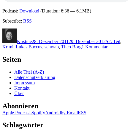
Podcast:
Download
(Duration: 6:36 — 6.1MB)
Subscribe:
RSS
Autor
Veröffentlicht
Kategorien
Schlagwörter
am
Kristine
28. Dezember 2011
29. Dezember 2012
S
2. Teil
,
zu
Krimi
,
Lukas Baccus
,
schwab
,
Theo Borg
1 Kommentar
KK
769:
Seiten
Elke
Schwab
Alle Titel (A-Z)
–
Datenschutzerklärung
Mörderisches
Impressum
Puzzle
Kontakt
Über
Abonnieren
Apple Podcasts
Spotify
Android
by Email
RSS
Schlagwörter