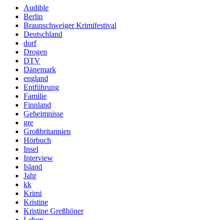
Audible
Berlin
Braunschweiger Krimifestival
Deutschland
dorf
Drogen
DTV
Dänemark
england
Entführung
Familie
Finnland
Geheimnisse
gre
Großbritannien
Hörbuch
Insel
Interview
Island
Jahr
kk
Krimi
Kristine
Kristine Greßhöner
Leben