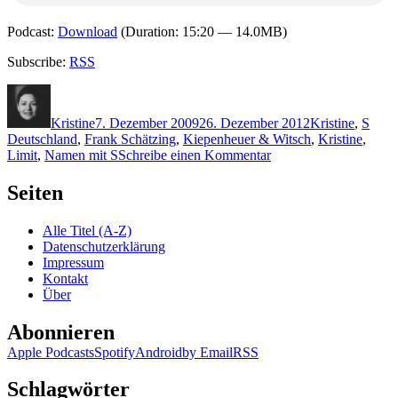
Podcast:
Download
(Duration: 15:20 — 14.0MB)
Subscribe:
RSS
Autor
Veröffentlicht
Kategorien
Schl
am
Kristine
7. Dezember 2009
26. Dezember 2012
Kristine
,
S
Deutschland
,
Frank Schätzing
,
Kiepenheuer & Witsch
,
Kristine
,
zu
Limit
,
Namen mit S
Schreibe einen Kommentar
KK
290:
Seiten
Frank
Schätzing
Alle Titel (A-Z)
–
Datenschutzerklärung
Limit
Impressum
Kontakt
Über
Abonnieren
Apple Podcasts
Spotify
Android
by Email
RSS
Schlagwörter