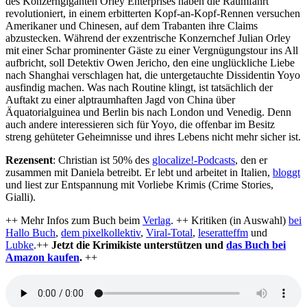
des Konzerngiganten Orley Enterprises haben die Raumfahrt
revolutioniert, in einem erbitterten Kopf-an-Kopf-Rennen versuchen
Amerikaner und Chinesen, auf dem Trabanten ihre Claims
abzustecken. Während der exzentrische Konzernchef Julian Orley
mit einer Schar prominenter Gäste zu einer Vergnügungstour ins All
aufbricht, soll Detektiv Owen Jericho, den eine unglückliche Liebe
nach Shanghai verschlagen hat, die untergetauchte Dissidentin Yoyo
ausfindig machen. Was nach Routine klingt, ist tatsächlich der
Auftakt zu einer alptraumhaften Jagd von China über
Äquatorialguinea und Berlin bis nach London und Venedig. Denn
auch andere interessieren sich für Yoyo, die offenbar im Besitz
streng gehüteter Geheimnisse und ihres Lebens nicht mehr sicher ist.
Rezensent
: Christian ist 50% des
glocalize!-Podcasts
, den er
zusammen mit Daniela betreibt. Er lebt und arbeitet in Italien,
bloggt
und liest zur Entspannung mit Vorliebe Krimis (Crime Stories,
Gialli).
++ Mehr Infos zum Buch beim
Verlag
. ++ Kritiken (in Auswahl)
bei
Hallo Buch
,
dem pixelkollektiv
,
Viral-Total
,
leseratteffm
und
Lubke
.++
Jetzt die Krimikiste unterstützen und
das Buch bei
Amazon kaufen
.
++