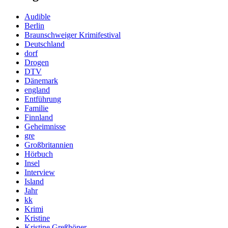
Audible
Berlin
Braunschweiger Krimifestival
Deutschland
dorf
Drogen
DTV
Dänemark
england
Entführung
Familie
Finnland
Geheimnisse
gre
Großbritannien
Hörbuch
Insel
Interview
Island
Jahr
kk
Krimi
Kristine
Kristine Greßhöner