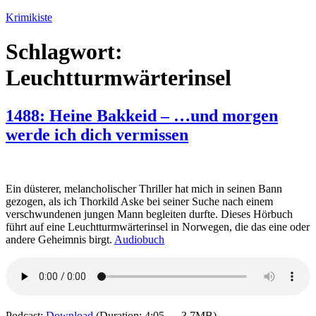
Zum
Krimikiste
Inhalt
springen
Schlagwort:
Leuchtturmwärterinsel
1488: Heine Bakkeid – …und morgen
werde ich dich vermissen
Ein düsterer, melancholischer Thriller hat mich in seinen Bann
gezogen, als ich Thorkild Aske bei seiner Suche nach einem
verschwundenen jungen Mann begleiten durfte. Dieses Hörbuch
führt auf eine Leuchtturmwärterinsel in Norwegen, die das eine oder
andere Geheimnis birgt.
Audiobuch
Podcast:
Download
(Duration: 4:05 — 3.7MB)