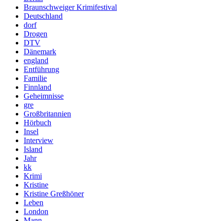
Braunschweiger Krimifestival
Deutschland
dorf
Drogen
DTV
Dänemark
england
Entführung
Familie
Finnland
Geheimnisse
gre
Großbritannien
Hörbuch
Insel
Interview
Island
Jahr
kk
Krimi
Kristine
Kristine Greßhöner
Leben
London
Mann