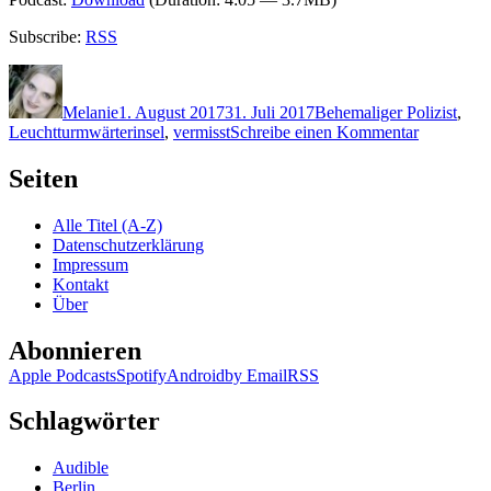
Subscribe:
RSS
Autor
Veröffentlicht
Kategorien
Schlagwörter
am
Melanie
1. August 2017
31. Juli 2017
B
ehemaliger Polizist
,
zu
Leuchtturmwärterinsel
,
vermisst
Schreibe einen Kommentar
1488:
Heine
Seiten
Bakkeid
–
Alle Titel (A-Z)
…
Datenschutzerklärung
und
Impressum
morgen
Kontakt
werde
Über
ich
dich
Abonnieren
vermissen
Apple Podcasts
Spotify
Android
by Email
RSS
Schlagwörter
Audible
Berlin