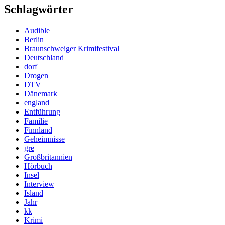
Schlagwörter
Audible
Berlin
Braunschweiger Krimifestival
Deutschland
dorf
Drogen
DTV
Dänemark
england
Entführung
Familie
Finnland
Geheimnisse
gre
Großbritannien
Hörbuch
Insel
Interview
Island
Jahr
kk
Krimi