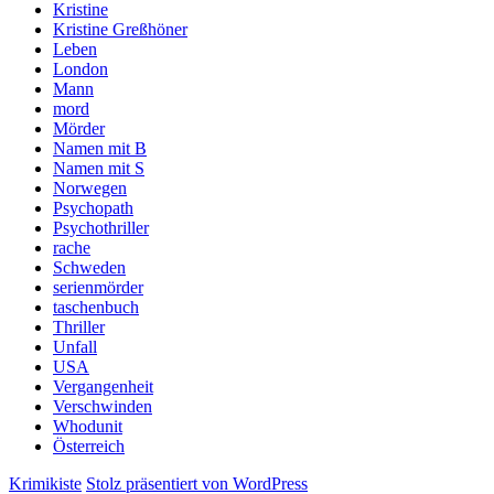
Kristine
Kristine Greßhöner
Leben
London
Mann
mord
Mörder
Namen mit B
Namen mit S
Norwegen
Psychopath
Psychothriller
rache
Schweden
serienmörder
taschenbuch
Thriller
Unfall
USA
Vergangenheit
Verschwinden
Whodunit
Österreich
Krimikiste
Stolz präsentiert von WordPress