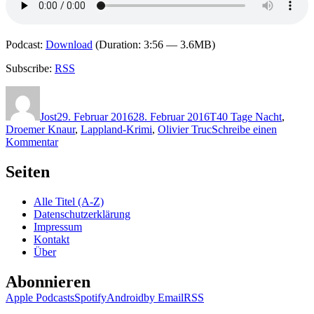
Podcast:
Download
(Duration: 3:56 — 3.6MB)
Subscribe:
RSS
Autor
Veröffentlicht
Kategorien
Schlagwörter
am
Jost
29. Februar 2016
28. Februar 2016
T
40 Tage Nacht
,
Droemer Knaur
,
Lappland-Krimi
,
Olivier Truc
Schreibe einen
zu
Kommentar
1286:
Olivier
Seiten
Truc
–
Alle Titel (A-Z)
40
Datenschutzerklärung
Tage
Impressum
Nacht
Kontakt
Über
Abonnieren
Apple Podcasts
Spotify
Android
by Email
RSS