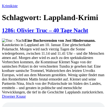
Zum
Krimikiste
Inhalt
springen
Schlagwort:
Lappland-Krimi
1286: Olivier Truc – 40 Tage Nacht
Eine Buchrezension von Jost Hindersmann.
Kautokeino in Lappland am 10. Januar. Eine gletscherkalte
Polarnacht. Morgen wird nach vierzig Tagen die Sonne
wiedergeboren, zwischen 11.14 und 11.41 Uhr – und die Menschen
atmen auf. Morgen aber wird es auch zu den spektakulärsten
Verbrechen kommen, die Kommissar Klemet Nago von der
samischen Polizei in der verschneiten Tundra je gesehen hat: Eine
kostbare samische Trommel, Wahrzeichen des letzten Urvolks
Europas, wird aus dem Museum gestohlen. Wenig später findet man
den Rentierhirten Mattis brutal ermordet auf. Klemet und seine
Partnerin Nina, frisch von der Polizeischule im Süden des Landes,
ermitteln – und geraten in politische und menschliche
Verwicklungen, die tief in die Geschichte Lapplands zurückreichen.
Droemer Knaur