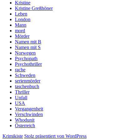
Kristine
Kristine Greßhöner
Leben
London
Mann
mord
Mörder
Namen mit B
Namen mit S
Norwegen
Psychopath
Psychothriller
rache
Schweden
serienmörder
taschenbuch
Thriller
Unfall
USA
Vergangenheit
Verschwinden
Whodunit
Österreich
Krimikiste
Stolz präsentiert von WordPress