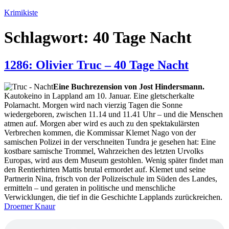
Zum
Krimikiste
Inhalt
springen
Schlagwort:
40 Tage Nacht
1286: Olivier Truc – 40 Tage Nacht
Eine Buchrezension von Jost Hindersmann.
Kautokeino in Lappland am 10. Januar. Eine gletscherkalte
Polarnacht. Morgen wird nach vierzig Tagen die Sonne
wiedergeboren, zwischen 11.14 und 11.41 Uhr – und die Menschen
atmen auf. Morgen aber wird es auch zu den spektakulärsten
Verbrechen kommen, die Kommissar Klemet Nago von der
samischen Polizei in der verschneiten Tundra je gesehen hat: Eine
kostbare samische Trommel, Wahrzeichen des letzten Urvolks
Europas, wird aus dem Museum gestohlen. Wenig später findet man
den Rentierhirten Mattis brutal ermordet auf. Klemet und seine
Partnerin Nina, frisch von der Polizeischule im Süden des Landes,
ermitteln – und geraten in politische und menschliche
Verwicklungen, die tief in die Geschichte Lapplands zurückreichen.
Droemer Knaur