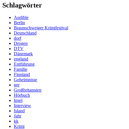
Schlagwörter
Audible
Berlin
Braunschweiger Krimifestival
Deutschland
dorf
Drogen
DTV
Dänemark
england
Entführung
Familie
Finnland
Geheimnisse
gre
Großbritannien
Hörbuch
Insel
Interview
Island
Jahr
kk
Krimi