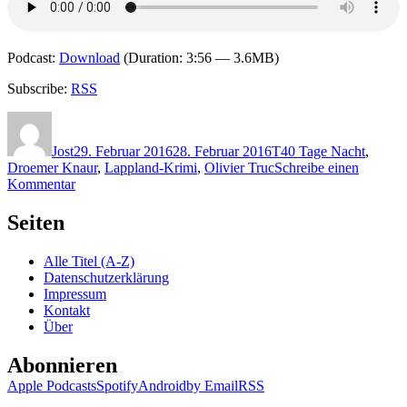
Podcast:
Download
(Duration: 3:56 — 3.6MB)
Subscribe:
RSS
Autor
Veröffentlicht
Kategorien
Schlagwörter
am
Jost
29. Februar 2016
28. Februar 2016
T
40 Tage Nacht
,
Droemer Knaur
,
Lappland-Krimi
,
Olivier Truc
Schreibe einen
zu
Kommentar
1286:
Olivier
Seiten
Truc
–
Alle Titel (A-Z)
40
Datenschutzerklärung
Tage
Impressum
Nacht
Kontakt
Über
Abonnieren
Apple Podcasts
Spotify
Android
by Email
RSS