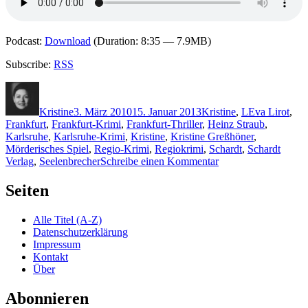
Podcast:
Download
(Duration: 8:35 — 7.9MB)
Subscribe:
RSS
Autor
Veröffentlicht
Kategorien
Schlagwörter
am
Kristine
3. März 2010
15. Januar 2013
Kristine
,
L
Eva Lirot
,
Frankfurt
,
Frankfurt-Krimi
,
Frankfurt-Thriller
,
Heinz Straub
,
Karlsruhe
,
Karlsruhe-Krimi
,
Kristine
,
Kristine Greßhöner
,
Mörderisches Spiel
,
Regio-Krimi
,
Regiokrimi
,
Schardt
,
Schardt
zu
Verlag
,
Seelenbrecher
Schreibe einen Kommentar
KK
373:
Seiten
Eva
Lirot
Alle Titel (A-Z)
–
Datenschutzerklärung
Seelenbruch
Impressum
Kontakt
Über
Abonnieren