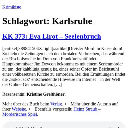
Zum
Krimikiste
Inhalt
springen
Schlagwort:
Karlsruhe
KK 373: Eva Lirot – Seelenbruch
[aartikel]389841504X:right[/aartikel]Dreister Mord im Kaiserdom!
So titeln die Zeitungen nach dem brutalen Verbrechen, das während
der Bischofsweihe im Dom von Frankfurt stattfindet.
Hauptkommissar Jim Devcon bekommt es mit einem Serienmörder
zu tun, der kaltblütig genug ist, eines seiner Opfer im Beichtstuhl
einer vollbesetzten Kirche zu ermorden. Bei den Ermittlungen findet
die ‚Soko Jack‘ entscheidende Hinweise im Internet – in der Welt
der Online-Gemeinschaften. […]
Rezensentin:
Kristine Greßhöner
.
Mehr über das Buch beim
Verlag
. ++ Mehr über die Autorin auf
ihrer
Website
. ++ Ebenfalls vorgestellt:
Heinz Straub –
Mörderisches Spiel
.