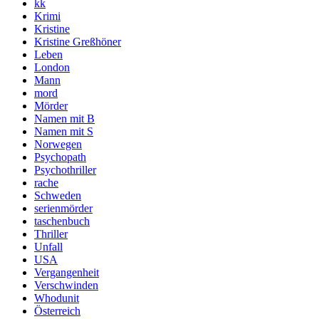
kk
Krimi
Kristine
Kristine Greßhöner
Leben
London
Mann
mord
Mörder
Namen mit B
Namen mit S
Norwegen
Psychopath
Psychothriller
rache
Schweden
serienmörder
taschenbuch
Thriller
Unfall
USA
Vergangenheit
Verschwinden
Whodunit
Österreich