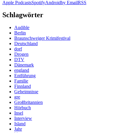
Apple Podcasts
Spotify
Android
by Email
RSS
Schlagwörter
Audible
Berlin
Braunschweiger Krimifestival
Deutschland
dorf
Drogen
DTV
Dänemark
england
Entführung
Familie
Finnland
Geheimnisse
gre
Großbritannien
Hörbuch
Insel
Interview
Island
Jahr