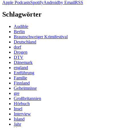
Apple Podcasts
Spotify
Android
by Email
RSS
Schlagwörter
Audible
Berlin
Braunschweiger Krimifestival
Deutschland
dorf
Drogen
DTV
Dänemark
england
Entführung
Familie
Finnland
Geheimnisse
gre
Großbritannien
Hörbuch
Insel
Interview
Island
Jahr