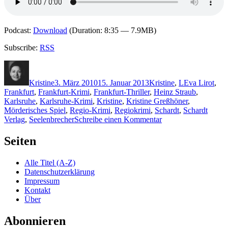
Podcast:
Download
(Duration: 8:35 — 7.9MB)
Subscribe:
RSS
Autor
Veröffentlicht
Kategorien
Schlagwörter
am
Kristine
3. März 2010
15. Januar 2013
Kristine
,
L
Eva Lirot
,
Frankfurt
,
Frankfurt-Krimi
,
Frankfurt-Thriller
,
Heinz Straub
,
Karlsruhe
,
Karlsruhe-Krimi
,
Kristine
,
Kristine Greßhöner
,
Mörderisches Spiel
,
Regio-Krimi
,
Regiokrimi
,
Schardt
,
Schardt
zu
Verlag
,
Seelenbrecher
Schreibe einen Kommentar
KK
373:
Seiten
Eva
Lirot
Alle Titel (A-Z)
–
Datenschutzerklärung
Seelenbruch
Impressum
Kontakt
Über
Abonnieren