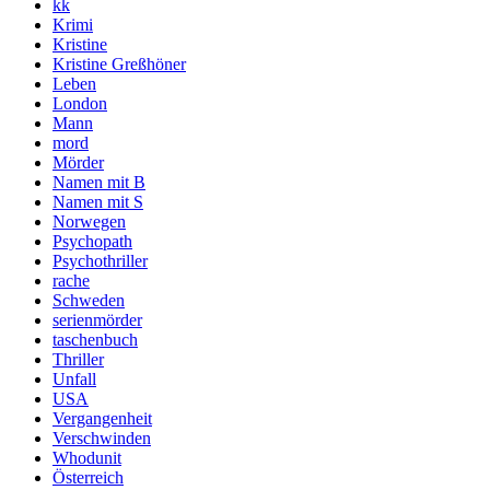
kk
Krimi
Kristine
Kristine Greßhöner
Leben
London
Mann
mord
Mörder
Namen mit B
Namen mit S
Norwegen
Psychopath
Psychothriller
rache
Schweden
serienmörder
taschenbuch
Thriller
Unfall
USA
Vergangenheit
Verschwinden
Whodunit
Österreich