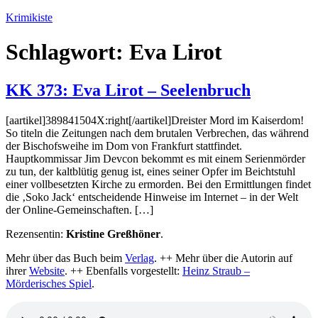
Zum
Krimikiste
Inhalt
springen
Schlagwort:
Eva Lirot
KK 373: Eva Lirot – Seelenbruch
[aartikel]389841504X:right[/aartikel]Dreister Mord im Kaiserdom!
So titeln die Zeitungen nach dem brutalen Verbrechen, das während
der Bischofsweihe im Dom von Frankfurt stattfindet.
Hauptkommissar Jim Devcon bekommt es mit einem Serienmörder
zu tun, der kaltblütig genug ist, eines seiner Opfer im Beichtstuhl
einer vollbesetzten Kirche zu ermorden. Bei den Ermittlungen findet
die ‚Soko Jack‘ entscheidende Hinweise im Internet – in der Welt
der Online-Gemeinschaften. […]
Rezensentin:
Kristine Greßhöner
.
Mehr über das Buch beim
Verlag
. ++ Mehr über die Autorin auf
ihrer
Website
. ++ Ebenfalls vorgestellt:
Heinz Straub –
Mörderisches Spiel
.