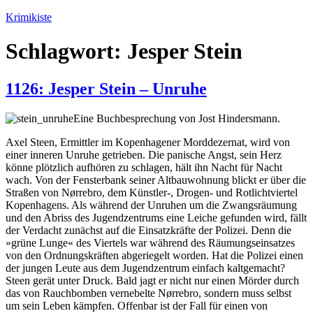
Zum
Krimikiste
Inhalt
springen
Schlagwort:
Jesper Stein
1126: Jesper Stein – Unruhe
Eine Buchbesprechung von Jost Hindersmann.
Axel Steen, Ermittler im Kopenhagener Morddezernat, wird von
einer inneren Unruhe getrieben. Die panische Angst, sein Herz
könne plötzlich aufhören zu schlagen, hält ihn Nacht für Nacht
wach. Von der Fensterbank seiner Altbauwohnung blickt er über die
Straßen von Nørrebro, dem Künstler-, Drogen- und Rotlichtviertel
Kopenhagens. Als während der Unruhen um die Zwangsräumung
und den Abriss des Jugendzentrums eine Leiche gefunden wird, fällt
der Verdacht zunächst auf die Einsatzkräfte der Polizei. Denn die
»grüne Lunge« des Viertels war während des Räumungseinsatzes
von den Ordnungskräften abgeriegelt worden. Hat die Polizei einen
der jungen Leute aus dem Jugendzentrum einfach kaltgemacht?
Steen gerät unter Druck. Bald jagt er nicht nur einen Mörder durch
das von Rauchbomben vernebelte Nørrebro, sondern muss selbst
um sein Leben kämpfen. Offenbar ist der Fall für einen von