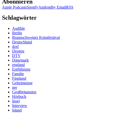
Abonnieren
Apple Podcasts
Spotify
Android
by Email
RSS
Schlagwörter
Audible
Berlin
Braunschweiger Krimifestival
Deutschland
dorf
Drogen
DTV
Dänemark
england
Entführung
Familie
Finnland
Geheimnisse
gre
Großbritannien
Hörbuch
Insel
Interview
Island