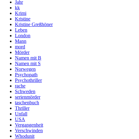
Jahr
kk
Krimi
Kristine
Kristine Greßhöner
Leben
London
Mann
mord
Mörder
Namen mit B
Namen mit S
Norwegen
Psychopath
Psychothriller
rache
Schweden
serienmörder
taschenbuch
Thriller
Unfall
USA
Vergangenheit
Verschwinden
Whodunit