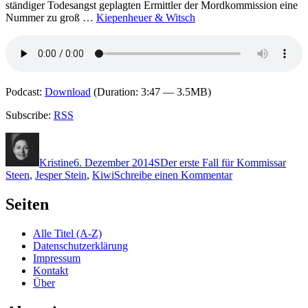
ständiger Todesangst geplagten Ermittler der Mordkommission eine
Nummer zu groß …
Kiepenheuer & Witsch
Podcast:
Download
(Duration: 3:47 — 3.5MB)
Subscribe:
RSS
Autor
Veröffentlicht
Kategorien
Schlagwörter
am
Kristine
6. Dezember 2014
S
Der erste Fall für Kommissar
zu
Steen
,
Jesper Stein
,
Kiwi
Schreibe einen Kommentar
1126:
Jesper
Seiten
Stein
–
Alle Titel (A-Z)
Unruhe
Datenschutzerklärung
Impressum
Kontakt
Über