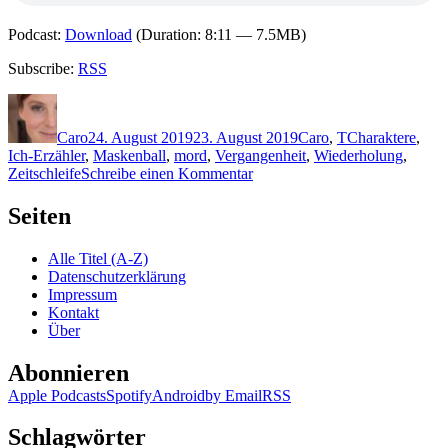
Podcast:
Download
(Duration: 8:11 — 7.5MB)
Subscribe:
RSS
Autor
Veröffentlicht
Kategorien
Schlagwörter
am
Caro
24. August 2019
23. August 2019
Caro
,
T
Charaktere
,
Ich-Erzähler
,
Maskenball
,
mord
,
Vergangenheit
,
Wiederholung
,
zu
Zeitschleife
Schreibe einen Kommentar
1836:
Stuart
Seiten
Turton
–
Alle Titel (A-Z)
Die
Datenschutzerklärung
sieben
Impressum
Tode
Kontakt
der
Über
Evelyn
Hardcastle
Abonnieren
Apple Podcasts
Spotify
Android
by Email
RSS
Schlagwörter