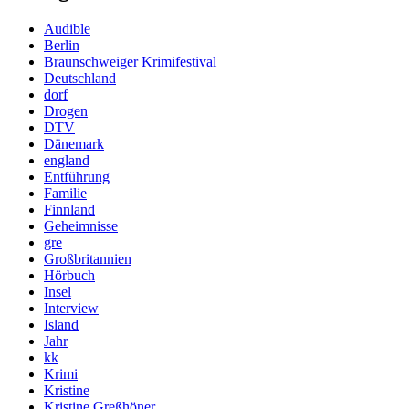
Audible
Berlin
Braunschweiger Krimifestival
Deutschland
dorf
Drogen
DTV
Dänemark
england
Entführung
Familie
Finnland
Geheimnisse
gre
Großbritannien
Hörbuch
Insel
Interview
Island
Jahr
kk
Krimi
Kristine
Kristine Greßhöner