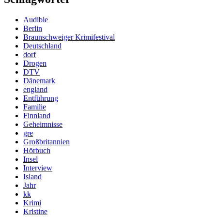
Audible
Berlin
Braunschweiger Krimifestival
Deutschland
dorf
Drogen
DTV
Dänemark
england
Entführung
Familie
Finnland
Geheimnisse
gre
Großbritannien
Hörbuch
Insel
Interview
Island
Jahr
kk
Krimi
Kristine