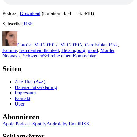
Podcast:
Download
(Duration: 4:54 — 4.5MB)
Subscribe:
RSS
Autor
Veröffentlicht
Kategorien
Schlagwörter
am
Caro
14. Mai 2019
12. Mai 2019
A
,
Caro
Fabian Risk
,
Familie
,
fremdenfeindlichkeit
,
Helsingborg
,
mord
,
Mörder
,
zu
Neonazis
,
Schweden
Schreibe einen Kommentar
1778:
Stefan
Seiten
Ahnhem
–
Alle Titel (A-Z)
10
Datenschutzerklärung
Stunden
Impressum
tot
Kontakt
Über
Abonnieren
Apple Podcasts
Spotify
Android
by Email
RSS
Schlagwörter