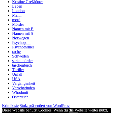
Kristine Greßhöner
Leben
London
Mann
mord
Mörder
Namen mit B
Namen mit S
Norwegen
Psychopath
Psychothriller
rache
Schweden
serienmörder
taschenbuch
Thriller
Unfall
USA
Vergangenheit
Verschwinden
Whodunit
Österreich
Krimikiste
Stolz präsentiert von WordPress
Diese Website benutzt Cookies. Wenn du die Website weiter nutzt,