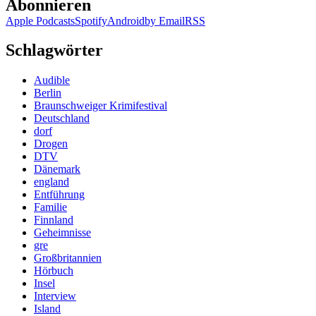
Abonnieren
Apple Podcasts
Spotify
Android
by Email
RSS
Schlagwörter
Audible
Berlin
Braunschweiger Krimifestival
Deutschland
dorf
Drogen
DTV
Dänemark
england
Entführung
Familie
Finnland
Geheimnisse
gre
Großbritannien
Hörbuch
Insel
Interview
Island