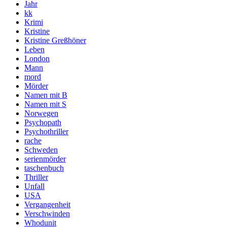
Jahr
kk
Krimi
Kristine
Kristine Greßhöner
Leben
London
Mann
mord
Mörder
Namen mit B
Namen mit S
Norwegen
Psychopath
Psychothriller
rache
Schweden
serienmörder
taschenbuch
Thriller
Unfall
USA
Vergangenheit
Verschwinden
Whodunit