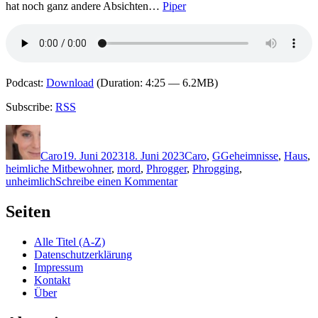
hat noch ganz andere Absichten…
Piper
Podcast:
Download
(Duration: 4:25 — 6.2MB)
Subscribe:
RSS
Autor
Veröffentlicht
Kategorien
Schlagwörter
am
Caro
19. Juni 2023
18. Juni 2023
Caro
,
G
Geheimnisse
,
Haus
,
heimliche Mitbewohner
,
mord
,
Phrogger
,
Phrogging
,
zu
unheimlich
Schreibe einen Kommentar
2248:
Linus
Seiten
Geschke
–
Alle Titel (A-Z)
Die
Datenschutzerklärung
Verborgenen
Impressum
Kontakt
Über