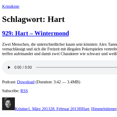
Zum
Krimikiste
Inhalt
springen
Schlagwort:
Hart
929: Hart – Wintermond
Zwei Menschen, die unterschiedlicher kaum sein könnten: Alex Tanne
vernachlässigt und sich die Freizeit mit illegalen Pokerspielen vertr
treffen aufeinander und damit zwei Charaktere wie schwarz und weiß
Podcast:
Download
(Duration: 3:42 — 3.4MB)
Subscribe:
RSS
Autor
Veröffentlicht
Kategorien
Schlagwörter
am
Kristine
1. März 2013
28. Februar 2013
H
Hart
,
Himmelstürmer