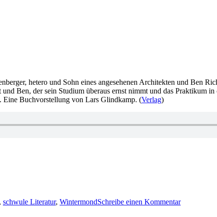
nberger, hetero und Sohn eines angesehenen Architekten und Ben Richt
eibt und Ben, der sein Studium überaus ernst nimmt und das Praktikum i
. Eine Buchvorstellung von Lars Glindkamp. (
Verlag
)
zu
929:
,
schwule Literatur
,
Wintermond
Schreibe einen Kommentar
Hart
–