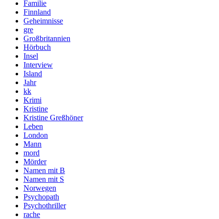
Familie
Finnland
Geheimnisse
gre
Großbritannien
Hörbuch
Insel
Interview
Island
Jahr
kk
Krimi
Kristine
Kristine Greßhöner
Leben
London
Mann
mord
Mörder
Namen mit B
Namen mit S
Norwegen
Psychopath
Psychothriller
rache