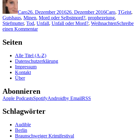
Autor
Veröffentlicht
Kategorien
Schlagwö
am
Caro
26. Dezember 2016
26. Dezember 2016
Caro
,
T
Geist
,
Gutshaus
,
Minen
,
Mord oder Selbstmord?
,
prophezeiung
,
Stiefmutter
,
Tod
,
Unfall
,
Unfall oder Mord?
,
Weihnachten
Schreibe
zu
einen Kommentar
1401:
S.K.
Seiten
Tremayne
–
Alle Titel (A-Z)
Stiefkind
Datenschutzerklärung
Impressum
Kontakt
Über
Abonnieren
Apple Podcasts
Spotify
Android
by Email
RSS
Schlagwörter
Audible
Berlin
Braunschweiger Krimifestival