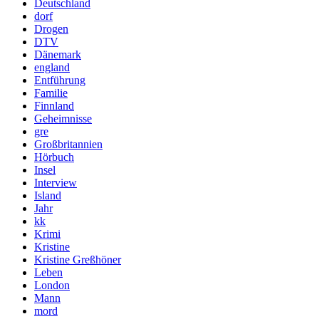
Deutschland
dorf
Drogen
DTV
Dänemark
england
Entführung
Familie
Finnland
Geheimnisse
gre
Großbritannien
Hörbuch
Insel
Interview
Island
Jahr
kk
Krimi
Kristine
Kristine Greßhöner
Leben
London
Mann
mord