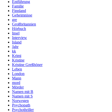
Entführung
Familie
Finnland
Geheimnisse
gre
Großbritannien
Hörbuch
Insel
Interview
Island
Jahr
kk
Krimi
Kristine
Kristine Greßhöner
Leben
London
Mann
mord
Mörder
Namen mit B
Namen mit S
Norwegen
Psychopath
Psychothriller