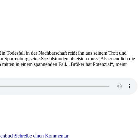
in Todesfall in der Nachbarschaft reißt ihn aus seinem Trott und
 Sparrenberg seine Sozialstunden ableisten muss. Als er endlich die
n mitten in einem spannenden Fall. „Bröker hat Potenzial“, meint
zu
KK
henbuch
Schreibe einen Kommentar
671: