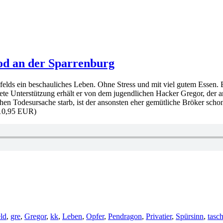
od an der Sparrenburg
felds ein beschauliches Leben. Ohne Stress und mit viel gutem Essen. E
te Unterstützung erhält er von dem jugendlichen Hacker Gregor, der am
chen Todesursache starb, ist der ansonsten eher gemütliche Bröker scho
 10,95 EUR)
wörter
eld
,
gre
,
Gregor
,
kk
,
Leben
,
Opfer
,
Pendragon
,
Privatier
,
Spürsinn
,
tasc