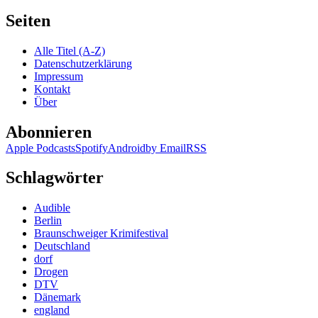
Seiten
Alle Titel (A-Z)
Datenschutzerklärung
Impressum
Kontakt
Über
Abonnieren
Apple Podcasts
Spotify
Android
by Email
RSS
Schlagwörter
Audible
Berlin
Braunschweiger Krimifestival
Deutschland
dorf
Drogen
DTV
Dänemark
england