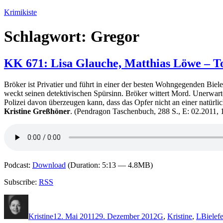
Zum
Krimikiste
Inhalt
springen
Schlagwort:
Gregor
KK 671: Lisa Glauche, Matthias Löwe – T
Bröker ist Privatier und führt in einer der besten Wohngegenden Biele
weckt seinen detektivischen Spürsinn. Bröker wittert Mord. Unerwarte
Polizei davon überzeugen kann, dass das Opfer nicht an einer natürli
Kristine Greßhöner
. (Pendragon Taschenbuch, 288 S., E: 02.2011,
Podcast:
Download
(Duration: 5:13 — 4.8MB)
Subscribe:
RSS
Autor
Veröffentlicht
Kategorien
Schlag
am
Kristine
12. Mai 2011
29. Dezember 2012
G
,
Kristine
,
L
Bielef