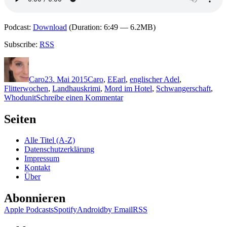
Podcast:
Download
(Duration: 6:49 — 6.2MB)
Subscribe:
RSS
Autor
Veröffentlicht
Kategorien
Schlagwörter
am
Caro
23. Mai 2015
Caro
,
E
Earl
,
englischer Adel
,
Flitterwochen
,
Landhauskrimi
,
Mord im Hotel
,
Schwangerschaft
,
zu
Whodunit
Schreibe einen Kommentar
1186:
Arthur
Seiten
Escroyne
–
Alle Titel (A-Z)
Schüsse
Datenschutzerklärung
im
Impressum
Shortbread
Kontakt
Über
Abonnieren
Apple Podcasts
Spotify
Android
by Email
RSS