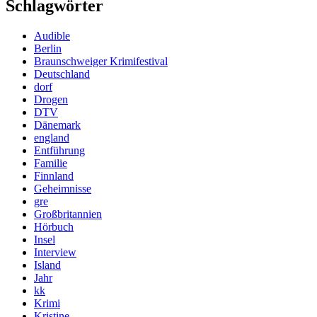
Schlagwörter
Audible
Berlin
Braunschweiger Krimifestival
Deutschland
dorf
Drogen
DTV
Dänemark
england
Entführung
Familie
Finnland
Geheimnisse
gre
Großbritannien
Hörbuch
Insel
Interview
Island
Jahr
kk
Krimi
Kristine