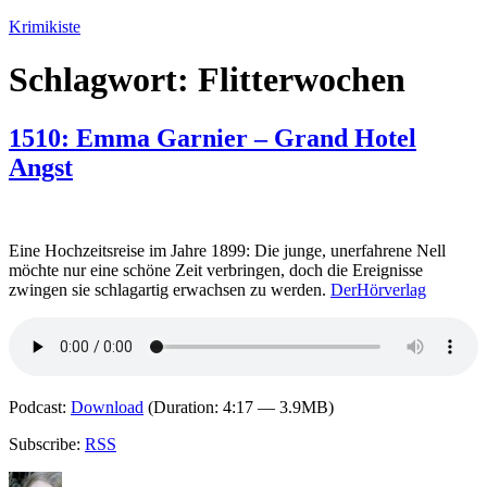
Zum
Krimikiste
Inhalt
springen
Schlagwort:
Flitterwochen
1510: Emma Garnier – Grand Hotel
Angst
Eine Hochzeitsreise im Jahre 1899: Die junge, unerfahrene Nell
möchte nur eine schöne Zeit verbringen, doch die Ereignisse
zwingen sie schlagartig erwachsen zu werden.
DerHörverlag
Podcast:
Download
(Duration: 4:17 — 3.9MB)
Subscribe:
RSS
Autor
Veröffentlicht
Kategorien
Schlagwört