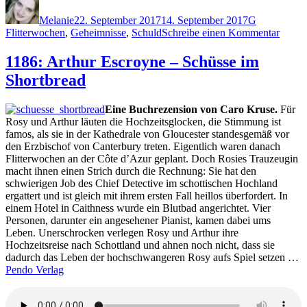
am
Melanie
22. September 2017
14. September 2017
G
zu
Flitterwochen
,
Geheimnisse
,
Schuld
Schreibe einen Kommentar
1510:
Emma
1186: Arthur Escroyne – Schüsse im
Garni
Shortbread
–
Grand
Hotel
Eine Buchrezension von Caro Kruse.
Für
Angst
Rosy und Arthur läuten die Hochzeitsglocken, die Stimmung ist
famos, als sie in der Kathedrale von Gloucester standesgemäß vor
den Erzbischof von Canterbury treten. Eigentlich waren danach
Flitterwochen an der Côte d’Azur geplant. Doch Rosies Trauzeugin
macht ihnen einen Strich durch die Rechnung: Sie hat den
schwierigen Job des Chief Detective im schottischen Hochland
ergattert und ist gleich mit ihrem ersten Fall heillos überfordert. In
einem Hotel in Caithness wurde ein Blutbad angerichtet. Vier
Personen, darunter ein angesehener Pianist, kamen dabei ums
Leben. Unerschrocken verlegen Rosy und Arthur ihre
Hochzeitsreise nach Schottland und ahnen noch nicht, dass sie
dadurch das Leben der hochschwangeren Rosy aufs Spiel setzen …
Pendo Verlag