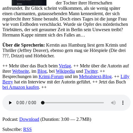
der Tochter ihrer Herrschaften
anfreundet. Ihr Glück scheint vollkommen, als sie wenig später
einen charmanten, gutaussehenden Mann kennenlernt, der sich
regelrecht ihrer Sinne beraubt. Doch eines Tages ist die junge Frau
wie vom Erdboden verschluckt. Wurde sie Opfer des mörderischen
Triebtäters, der seit geraumer Zeit in Berlin sein Unwesen treibt?
Hermann Kappe nimmt sich des Falles an…
Über die Sprecherin:
Kerstin aus Hamburg liest gern Krimis und
Thriller (Jeffrey Deaver), ebenso gern mag sie Hörspiele (Die drei
???, Drizzt) und Hörbücher.
++ Mehr über das Buch beim
Verlag
. ++ Mehr über die Autorin auf
ihrer
Webseite
, im
Blog
, bei
Wikipedia
und
Twitter
. ++
Besprechungen im
Krimi-Forum
und im
Mehralstext-Blog
. ++
Lilly
Berry
hat ein Interview mit der Autorin geführt. ++ Jetzt das Buch
bei Amazon kaufen
. ++
Podcast:
Download
(Duration: 3:00 — 2.7MB)
Subscribe:
RSS