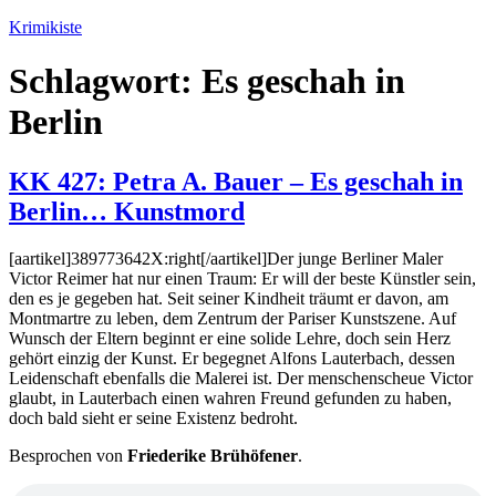
Zum
Krimikiste
Inhalt
springen
Schlagwort:
Es geschah in
Berlin
KK 427: Petra A. Bauer – Es geschah in
Berlin… Kunstmord
[aartikel]389773642X:right[/aartikel]Der junge Berliner Maler
Victor Reimer hat nur einen Traum: Er will der beste Künstler sein,
den es je gegeben hat. Seit seiner Kindheit träumt er davon, am
Montmartre zu leben, dem Zentrum der Pariser Kunstszene. Auf
Wunsch der Eltern beginnt er eine solide Lehre, doch sein Herz
gehört einzig der Kunst. Er begegnet Alfons Lauterbach, dessen
Leidenschaft ebenfalls die Malerei ist. Der menschenscheue Victor
glaubt, in Lauterbach einen wahren Freund gefunden zu haben,
doch bald sieht er seine Existenz bedroht.
Besprochen von
Friederike Brühöfener
.