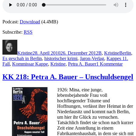
Podcast:
Download
(4.4MB)
Subscribe:
RSS
Autor
Veröffentlicht
Kategorien
Schlagwö
am
Kristine
28. April 2010
26. Dezember 2012
B
,
Kristine
Berlin
,
Es geschah in Berlin
,
historischer krimi
,
Jaron-Verlag
,
Kappes 11.
zu
Fall
,
Kommissar Kappe
,
Kristine
,
Petra A. Bauer
1 Kommentar
KK
427:
KK 218: Petra A. Bauer – Unschuldsengel
Petra
A.
1926: Mina, eine junge,
Bauer
lebensbejahende Frau voll
–
hochfliegender Träume und
Es
Hoffnungen, verlässt ihre Heimat in der
gescha
Niederlausitz und kommt nach Berlin,
in
um hier ihr Glück zu versuchen.
Berli
Tatsächlich findet sie schon nach kurzer
Kunst
Zeit eine Anstellung in einem
Fabrikantenhaushalt, in dem sie sich mit