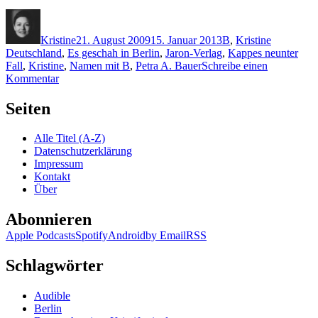
Autor
Veröffentlicht
Kategorien
Schlagwör
am
Kristine
21. August 2009
15. Januar 2013
B
,
Kristine
Deutschland
,
Es geschah in Berlin
,
Jaron-Verlag
,
Kappes neunter
Fall
,
Kristine
,
Namen mit B
,
Petra A. Bauer
Schreibe einen
zu
Kommentar
KK
218:
Seiten
Petra
A.
Alle Titel (A-Z)
Bauer
Datenschutzerklärung
–
Impressum
Unschuldsengel
Kontakt
Über
Abonnieren
Apple Podcasts
Spotify
Android
by Email
RSS
Schlagwörter
Audible
Berlin