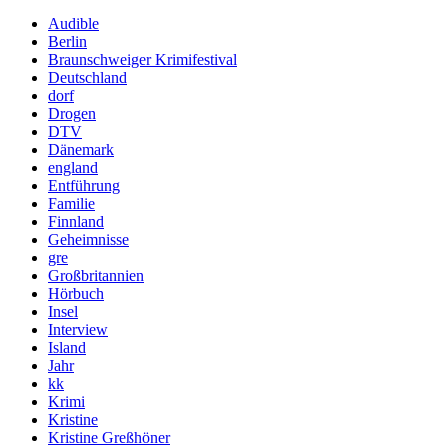
Audible
Berlin
Braunschweiger Krimifestival
Deutschland
dorf
Drogen
DTV
Dänemark
england
Entführung
Familie
Finnland
Geheimnisse
gre
Großbritannien
Hörbuch
Insel
Interview
Island
Jahr
kk
Krimi
Kristine
Kristine Greßhöner