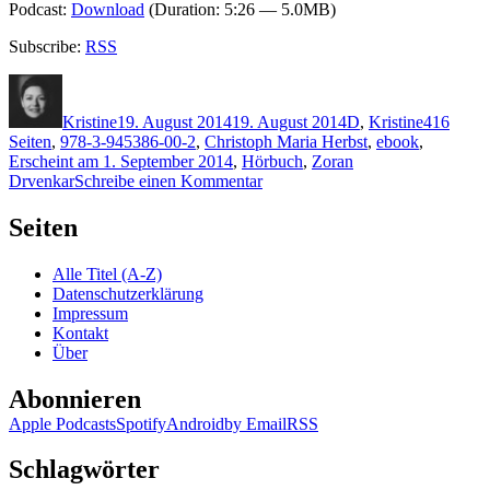
Podcast:
Download
(Duration: 5:26 — 5.0MB)
Subscribe:
RSS
Autor
Veröffentlicht
Kategorien
Schlagwö
am
Kristine
19. August 2014
19. August 2014
D
,
Kristine
416
Seiten
,
978-3-945386-00-2
,
Christoph Maria Herbst
,
ebook
,
Erscheint am 1. September 2014
,
Hörbuch
,
Zoran
zu
Drvenkar
Schreibe einen Kommentar
1098:
Zoran
Seiten
Drvenkar
–
Alle Titel (A-Z)
Still
Datenschutzerklärung
Impressum
Kontakt
Über
Abonnieren
Apple Podcasts
Spotify
Android
by Email
RSS
Schlagwörter