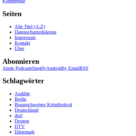
zu
Kommentar
1098:
Zoran
Seiten
Drvenkar
–
Alle Titel (A-Z)
Still
Datenschutzerklärung
Impressum
Kontakt
Über
Abonnieren
Apple Podcasts
Spotify
Android
by Email
RSS
Schlagwörter
Audible
Berlin
Braunschweiger Krimifestival
Deutschland
dorf
Drogen
DTV
Dänemark