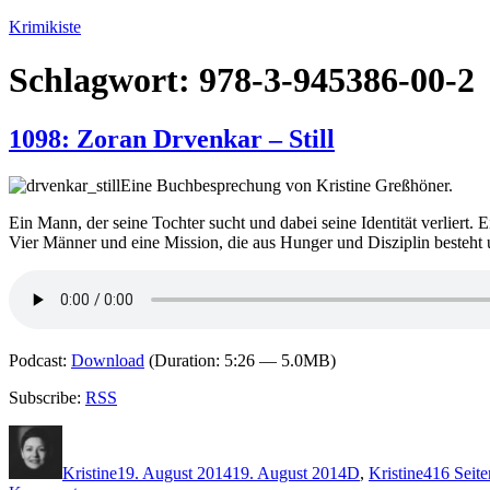
Zum
Krimikiste
Inhalt
springen
Schlagwort:
978-3-945386-00-2
1098: Zoran Drvenkar – Still
Eine Buchbesprechung von Kristine Greßhöner.
Ein Mann, der seine Tochter sucht und dabei seine Identität verliert. 
Vier Männer und eine Mission, die aus Hunger und Disziplin besteht 
Podcast:
Download
(Duration: 5:26 — 5.0MB)
Subscribe:
RSS
Autor
Veröffentlicht
Kategorien
Schlagwö
am
Kristine
19. August 2014
19. August 2014
D
,
Kristine
416 Seite