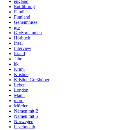
england
Entführung
Familie
Finnland
Geheimnisse
gre
Großbritannien
Hörbuch
Insel
Interview
Island
Jahr
kk
Krimi
Kristine
Kristine Greßhöner
Leben
London
Mann
mord
Mörder
Namen mit B
Namen mit S
Norwegen
Psychopath