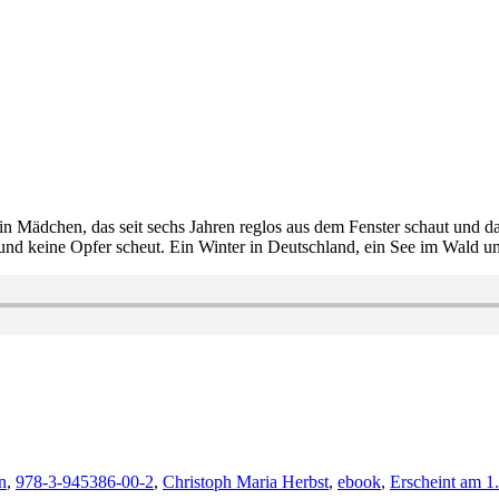
Ein Mädchen, das seit sechs Jahren reglos aus dem Fenster schaut und da
und keine Opfer scheut. Ein Winter in Deutschland, ein See im Wald u
rter
n
,
978-3-945386-00-2
,
Christoph Maria Herbst
,
ebook
,
Erscheint am 1