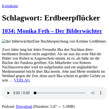
Zum
Krimikiste
Inhalt
springen
Schlagwort:
Erdbeerpflücker
1034: Monika Feth – Der Bilderwächter
Eine Buchbesprechung von Kristine Greßhöner.
Zwei Jahre lang hat Jettes Freundin Ilka den Nachlass ihres
berühmten Bruders nicht angerührt. Als sie nun das erste Mal die
Bilder von Ruben in Augenschein nimmt, ist es, als hätte sie die
Büchse der Pandora geöffnet. Ein Mitarbeiter von Rubens
Nachlassverwalter wird tot aufgefunden und ein unglaublicher
Medienrummel bricht über Ilka herein. Jette und Merle ermitteln im
Wettlauf gegen die Zeit, denn auch Ilka scheint in großer Gefahr zu
sein …
VERLAG
Podcast:
Download
(Duration: 5:47 — 5.3MB)