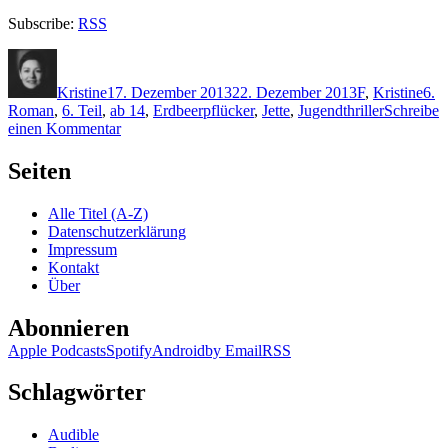
Subscribe:
RSS
Autor
Veröffentlicht
Kategorien
Sch
am
Kristine
17. Dezember 2013
22. Dezember 2013
F
,
Kristine
6.
Roman
,
6. Teil
,
ab 14
,
Erdbeerpflücker
,
Jette
,
Jugendthriller
Schreibe
zu
einen Kommentar
1034:
Monika
Seiten
Feth
–
Alle Titel (A-Z)
Der
Datenschutzerklärung
Bilderwächter
Impressum
Kontakt
Über
Abonnieren
Apple Podcasts
Spotify
Android
by Email
RSS
Schlagwörter
Audible