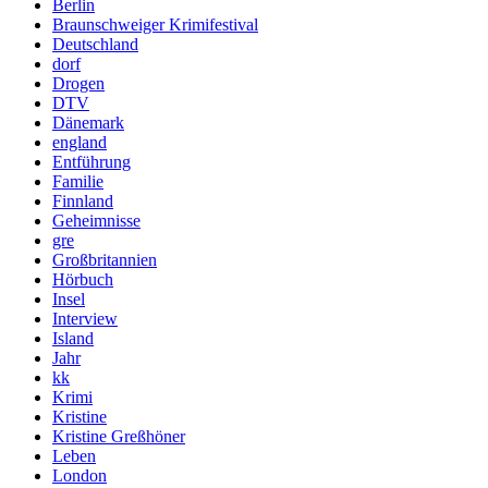
Berlin
Braunschweiger Krimifestival
Deutschland
dorf
Drogen
DTV
Dänemark
england
Entführung
Familie
Finnland
Geheimnisse
gre
Großbritannien
Hörbuch
Insel
Interview
Island
Jahr
kk
Krimi
Kristine
Kristine Greßhöner
Leben
London