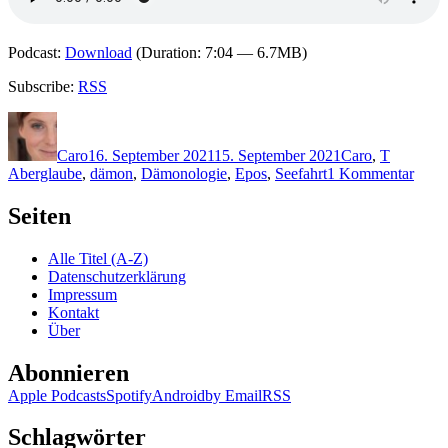
Podcast:
Download
(Duration: 7:04 — 6.7MB)
Subscribe:
RSS
Autor
Veröffentlicht
Kategorien
Schlagwö
am
Caro
16. September 2021
15. September 2021
Caro
,
T
zu
Aberglaube
,
dämon
,
Dämonologie
,
Epos
,
Seefahrt
1 Kommentar
2106
Stuar
Seiten
Turto
–
Alle Titel (A-Z)
Der
Datenschutzerklärung
Tod
Impressum
und
Kontakt
das
Über
dunk
Meer
Abonnieren
Apple Podcasts
Spotify
Android
by Email
RSS
Schlagwörter