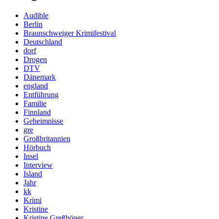
Audible
Berlin
Braunschweiger Krimifestival
Deutschland
dorf
Drogen
DTV
Dänemark
england
Entführung
Familie
Finnland
Geheimnisse
gre
Großbritannien
Hörbuch
Insel
Interview
Island
Jahr
kk
Krimi
Kristine
Kristine Greßhöner