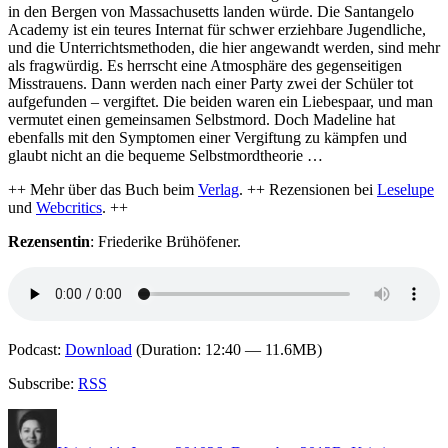
in den Bergen von Massachusetts landen würde. Die Santangelo
Academy ist ein teures Internat für schwer erziehbare Jugendliche,
und die Unterrichtsmethoden, die hier angewandt werden, sind mehr
als fragwürdig. Es herrscht eine Atmosphäre des gegenseitigen
Misstrauens. Dann werden nach einer Party zwei der Schüler tot
aufgefunden – vergiftet. Die beiden waren ein Liebespaar, und man
vermutet einen gemeinsamen Selbstmord. Doch Madeline hat
ebenfalls mit den Symptomen einer Vergiftung zu kämpfen und
glaubt nicht an die bequeme Selbstmordtheorie …
++ Mehr über das Buch beim
Verlag
. ++ Rezensionen bei
Leselupe
und
Webcritics
. ++
Rezensentin
: Friederike Brühöfener.
Podcast:
Download
(Duration: 12:40 — 11.6MB)
Subscribe:
RSS
Autor
Veröffentlicht
Kategorien
Schlag
am