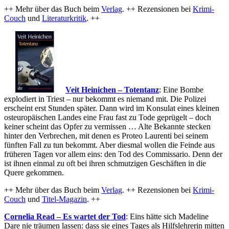
++ Mehr über das Buch beim
Verlag
. ++ Rezensionen bei
Krimi-
Couch
und
Literaturkritik
. ++
Veit Heinichen – Totentanz
: Eine Bombe
explodiert in Triest – nur bekommt es niemand mit. Die Polizei
erscheint erst Stunden später. Dann wird im Konsulat eines kleinen
osteuropäischen Landes eine Frau fast zu Tode geprügelt – doch
keiner scheint das Opfer zu vermissen … Alte Bekannte stecken
hinter den Verbrechen, mit denen es Proteo Laurenti bei seinem
fünften Fall zu tun bekommt. Aber diesmal wollen die Feinde aus
früheren Tagen vor allem eins: den Tod des Commissario. Denn der
ist ihnen einmal zu oft bei ihren schmutzigen Geschäften in die
Quere gekommen.
++ Mehr über das Buch beim
Verlag
. ++ Rezensionen bei
Krimi-
Couch
und
Titel-Magazin
. ++
Cornelia Read –
Es wartet der Tod
:
Eins hätte sich Madeline
Dare nie träumen lassen: dass sie eines Tages als Hilfslehrerin mitten