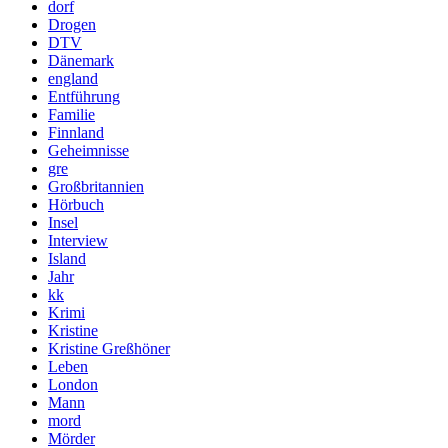
dorf
Drogen
DTV
Dänemark
england
Entführung
Familie
Finnland
Geheimnisse
gre
Großbritannien
Hörbuch
Insel
Interview
Island
Jahr
kk
Krimi
Kristine
Kristine Greßhöner
Leben
London
Mann
mord
Mörder