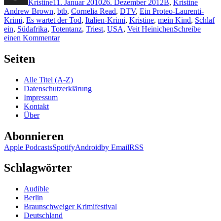
Kristine
11. Januar 2010
26. Dezember 2012
B
,
Kristine
Andrew Brown
,
btb
,
Cornelia Read
,
DTV
,
Ein Proteo-Laurenti-
Krimi
,
Es wartet der Tod
,
Italien-Krimi
,
Kristine
,
mein Kind
,
Schlaf
ein
,
Südafrika
,
Totentanz
,
Triest
,
USA
,
Veit Heinichen
Schreibe
zu
einen Kommentar
KK
325:
Seiten
Andrew
Brown,
Alle Titel (A-Z)
Veit
Datenschutzerklärung
Heinichen,
Impressum
Cornelia
Kontakt
Read
Über
Abonnieren
Apple Podcasts
Spotify
Android
by Email
RSS
Schlagwörter
Audible
Berlin
Braunschweiger Krimifestival
Deutschland