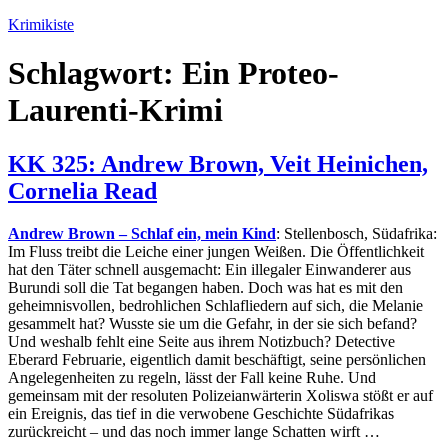
Zum
Krimikiste
Inhalt
springen
Schlagwort:
Ein Proteo-
Laurenti-Krimi
KK 325: Andrew Brown, Veit Heinichen,
Cornelia Read
Andrew Brown –
Schlaf ein, mein Kind
:
Stellenbosch, Südafrika:
Im Fluss treibt die Leiche einer jungen Weißen. Die Öffentlichkeit
hat den Täter schnell ausgemacht: Ein illegaler Einwanderer aus
Burundi soll die Tat begangen haben. Doch was hat es mit den
geheimnisvollen, bedrohlichen Schlafliedern auf sich, die Melanie
gesammelt hat? Wusste sie um die Gefahr, in der sie sich befand?
Und weshalb fehlt eine Seite aus ihrem Notizbuch? Detective
Eberard Februarie, eigentlich damit beschäftigt, seine persönlichen
Angelegenheiten zu regeln, lässt der Fall keine Ruhe. Und
gemeinsam mit der resoluten Polizeianwärterin Xoliswa stößt er auf
ein Ereignis, das tief in die verwobene Geschichte Südafrikas
zurückreicht – und das noch immer lange Schatten wirft …