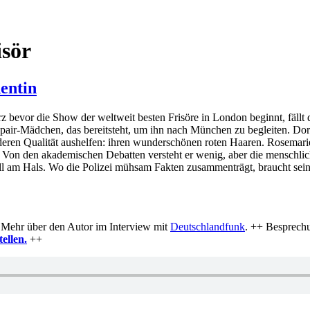
isör
entin
rz bevor die Show der weltweit besten Frisöre in London beginnt, fäll
pair-Mädchen, das bereitsteht, um ihn nach München zu begleiten. Dort
deren Qualität aushelfen: ihren wunderschönen roten Haaren. Rosemarie 
. Von den akademischen Debatten versteht er wenig, aber die menschlich
all am Hals. Wo die Polizei mühsam Fakten zusammenträgt, braucht se
 Mehr über den Autor im Interview mit
Deutschlandfunk
. ++ Besprech
ellen.
++