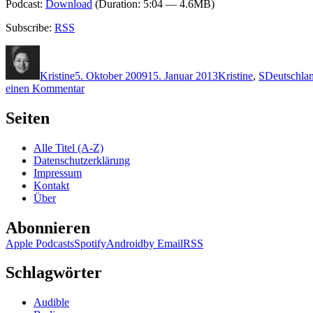
Podcast:
Download
(Duration: 5:04 — 4.6MB)
Subscribe:
RSS
Autor
Veröffentlicht
Kategorien
Schlagwört
am
Kristine
5. Oktober 2009
15. Januar 2013
Kristine
,
S
Deutschla
zu
einen Kommentar
KK
238:
Seiten
Christian
Schünemann
Alle Titel (A-Z)
–
Datenschutzerklärung
Die
Impressum
Studentin
Kontakt
Über
Abonnieren
Apple Podcasts
Spotify
Android
by Email
RSS
Schlagwörter
Audible