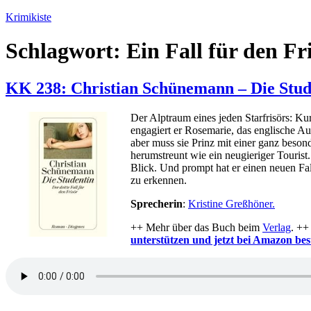
Zum
Krimikiste
Inhalt
springen
Schlagwort:
Ein Fall für den Fr
KK 238: Christian Schünemann – Die Stud
Der Alptraum eines jeden Starfrisörs: Ku
engagiert er Rosemarie, das englische Au
aber muss sie Prinz mit einer ganz beson
herumstreunt wie ein neugieriger Tourist
Blick. Und prompt hat er einen neuen F
zu erkennen.
Sprecherin
:
Kristine Greßhöner.
++ Mehr über das Buch beim
Verlag
. ++
unterstützen und jetzt bei Amazon best