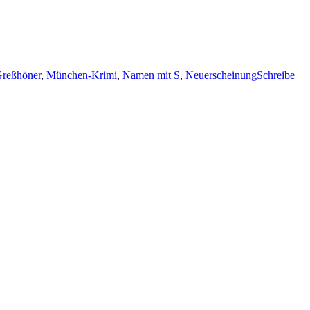
Greßhöner
,
München-Krimi
,
Namen mit S
,
Neuerscheinung
Schreibe