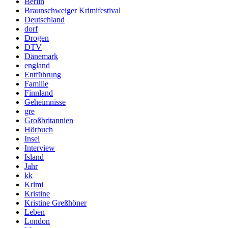
Berlin
Braunschweiger Krimifestival
Deutschland
dorf
Drogen
DTV
Dänemark
england
Entführung
Familie
Finnland
Geheimnisse
gre
Großbritannien
Hörbuch
Insel
Interview
Island
Jahr
kk
Krimi
Kristine
Kristine Greßhöner
Leben
London