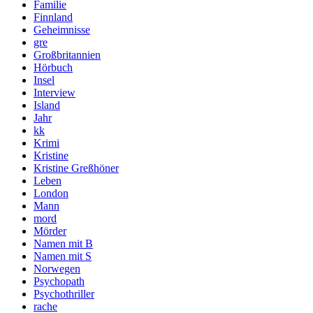
Familie
Finnland
Geheimnisse
gre
Großbritannien
Hörbuch
Insel
Interview
Island
Jahr
kk
Krimi
Kristine
Kristine Greßhöner
Leben
London
Mann
mord
Mörder
Namen mit B
Namen mit S
Norwegen
Psychopath
Psychothriller
rache