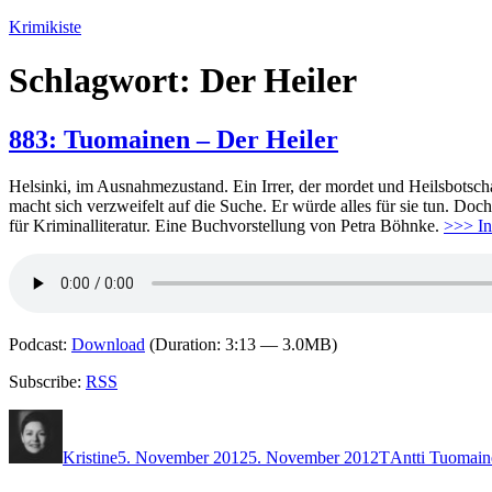
Zum
Krimikiste
Inhalt
springen
Schlagwort:
Der Heiler
883: Tuomainen – Der Heiler
Helsinki, im Ausnahmezustand. Ein Irrer, der mordet und Heilsbotschaft
macht sich verzweifelt auf die Suche. Er würde alles für sie tun. D
für Kriminalliteratur. Eine Buchvorstellung von Petra Böhnke.
>>> In
Podcast:
Download
(Duration: 3:13 — 3.0MB)
Subscribe:
RSS
Autor
Veröffentlicht
Kategorien
Schlagwörter
am
Kristine
5. November 2012
5. November 2012
T
Antti Tuomain