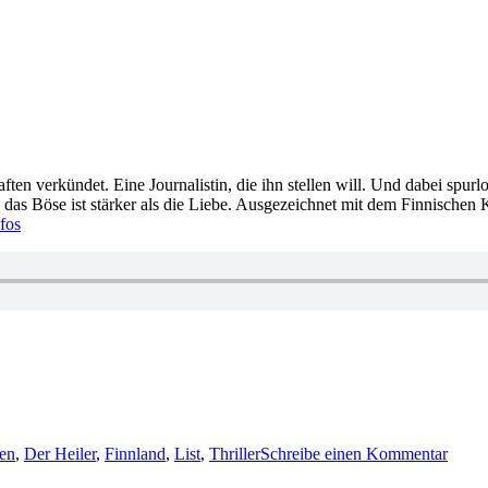
en verkündet. Eine Journalistin, die ihn stellen will. Und dabei spurlo
och das Böse ist stärker als die Liebe. Ausgezeichnet mit dem Finnisch
fos
zu
883:
en
,
Der Heiler
,
Finnland
,
List
,
Thriller
Schreibe einen Kommentar
Tuom
–