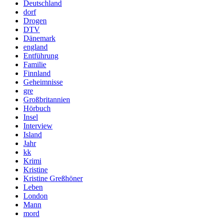
Deutschland
dorf
Drogen
DTV
Dänemark
england
Entführung
Familie
Finnland
Geheimnisse
gre
Großbritannien
Hörbuch
Insel
Interview
Island
Jahr
kk
Krimi
Kristine
Kristine Greßhöner
Leben
London
Mann
mord