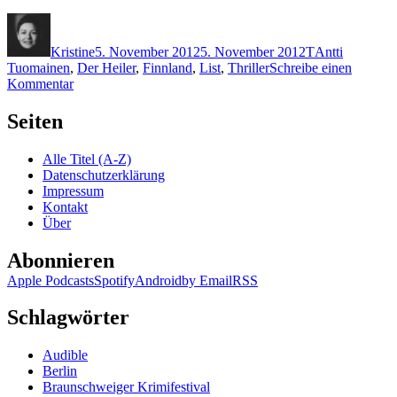
Autor
Veröffentlicht
Kategorien
Schlagwörter
am
Kristine
5. November 2012
5. November 2012
T
Antti
Tuomainen
,
Der Heiler
,
Finnland
,
List
,
Thriller
Schreibe einen
zu
Kommentar
883:
Tuomainen
Seiten
–
Der
Alle Titel (A-Z)
Heiler
Datenschutzerklärung
Impressum
Kontakt
Über
Abonnieren
Apple Podcasts
Spotify
Android
by Email
RSS
Schlagwörter
Audible
Berlin
Braunschweiger Krimifestival