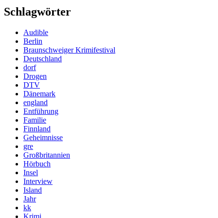
Schlagwörter
Audible
Berlin
Braunschweiger Krimifestival
Deutschland
dorf
Drogen
DTV
Dänemark
england
Entführung
Familie
Finnland
Geheimnisse
gre
Großbritannien
Hörbuch
Insel
Interview
Island
Jahr
kk
Krimi