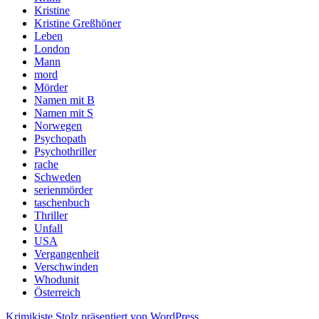
Kristine
Kristine Greßhöner
Leben
London
Mann
mord
Mörder
Namen mit B
Namen mit S
Norwegen
Psychopath
Psychothriller
rache
Schweden
serienmörder
taschenbuch
Thriller
Unfall
USA
Vergangenheit
Verschwinden
Whodunit
Österreich
Krimikiste
Stolz präsentiert von WordPress