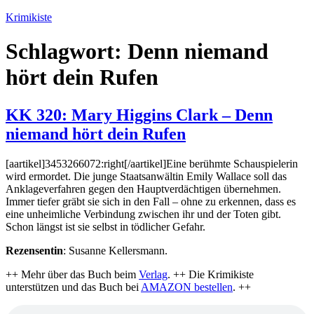
Zum
Krimikiste
Inhalt
springen
Schlagwort:
Denn niemand
hört dein Rufen
KK 320: Mary Higgins Clark – Denn
niemand hört dein Rufen
[aartikel]3453266072:right[/aartikel]Eine berühmte Schauspielerin
wird ermordet. Die junge Staatsanwältin Emily Wallace soll das
Anklageverfahren gegen den Hauptverdächtigen übernehmen.
Immer tiefer gräbt sie sich in den Fall – ohne zu erkennen, dass es
eine unheimliche Verbindung zwischen ihr und der Toten gibt.
Schon längst ist sie selbst in tödlicher Gefahr.
Rezensentin
: Susanne Kellersmann.
++ Mehr über das Buch beim
Verlag
. ++ Die Krimikiste
unterstützen und das Buch bei
AMAZON bestellen
. ++