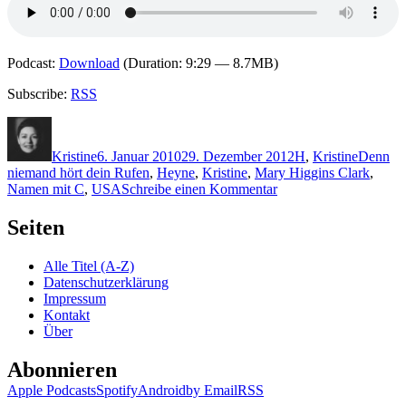
Podcast:
Download
(Duration: 9:29 — 8.7MB)
Subscribe:
RSS
Autor
Veröffentlicht
Kategorien
Schlagw
am
Kristine
6. Januar 2010
29. Dezember 2012
H
,
Kristine
Denn
niemand hört dein Rufen
,
Heyne
,
Kristine
,
Mary Higgins Clark
,
zu
Namen mit C
,
USA
Schreibe einen Kommentar
KK
320:
Seiten
Mary
Higgins
Alle Titel (A-Z)
Clark
Datenschutzerklärung
–
Impressum
Denn
Kontakt
niemand
Über
hört
dein
Abonnieren
Rufen
Apple Podcasts
Spotify
Android
by Email
RSS